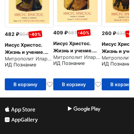
409
681
-40%
260
433
-4
482
804
-40%
Иисус Христос.
Иисус Христо
Иисус Христос.
Жизнь и учение.
Жизнь и учен
Жизнь и учение.
Митрополит Иларион (Алфеев)
Книга V (DVD)
Книга III (DVD
Митрополит Иларион (Алфеев)
Книга VI (DVD)
ИД Познание
ИД Познание
ИД Познание
В корзину
В корзину
В корзин