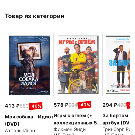
Товар из категории
578
964
294
490
-40%
-4
413
689
-40%
Игры с огнем (+
За бортом (2
Моя собака - Идиот
коллекционных 5
артбук (DVD
(DVD)
Фикмен Энди
Гринберг Роб
карточек) (DVD)
Атталь Иван