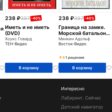
238
397
238
397
-40%
-40%
Иметь и не иметь
Граница на замке.
ая
(DVD)
Морской батальон
Хоукс Говард
(DVD)
Минкин Адольф
ТЕН-Видео
Восток-Видео
5
1 рецензия
В корзину
В корзину
Интересно
и
Лабиринт. Сейчас
Детский навигатор