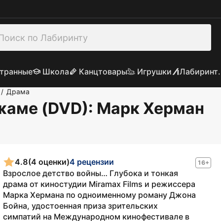
транные
Школа
Канцтовары
Игрушки
Лабиринт.
Драма
/
жаме (DVD)
: Марк Херман
4.8
(4 оценки)
4 рецензии
16+
Взрослое детство войны… Глубока и тонкая
драма от киностудии Miramax Films и режиссера
Марка Хермана по одноименному роману Джона
Бойна, удостоенная приза зрительских
симпатий на Международном кинофестивале в