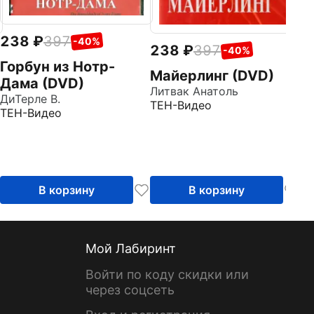
238
397
-40%
238
397
-40%
Горбун из Нотр-
Майерлинг (DVD)
Дама (DVD)
Литвак Анатоль
ДиТерле В.
ТЕН-Видео
ТЕН-Видео
В корзину
В корзину
Мой Лабиринт
Войти по коду скидки или
через соцсеть