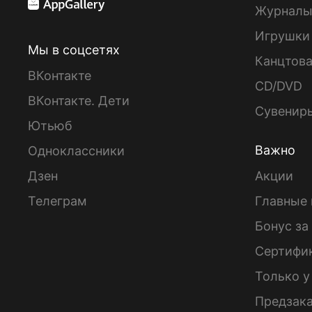
Журнал
Игрушки
Мы в соцсетях
Канцтов
ВКонтакте
CD/DVD
ВКонтакте. Дети
Сувенир
Ютьюб
Важно
Одноклассники
Дзен
Акции
Телеграм
Главные 
Бонус за
Сертифи
Только у
Предзак