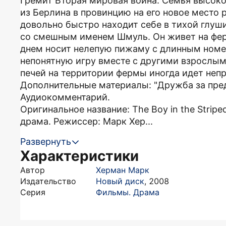
Гремит Вторая мировая война. Семья высок
из Берлина в провинцию на его новое место
довольно быстро находит себе в тихой глуши
со смешным именем Шмуль. Он живет на фер
днем носит нелепую пижаму с длинным номер
непонятную игру вместе с другими взрослым
печей на территории фермы иногда идет неп
Дополнительные материалы: "Дружба за пре
Аудиокомментарий.
Оригинальное название: The Boy in the Strip
драма. Режиссер: Марк Хер...
Развернуть
Характеристики
Автор
Херман Марк
Издательство
Новый диск
,
2008
Серия
Фильмы. Драма