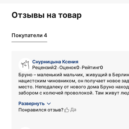
Отзывы на товар
Покупатели 4
Снурницына Ксения
Рецензий
2
Оценок
0
Рейтинг
0
•
•
Бруно – маленький мальчик, живущий в Берлине
нацистским чиновником, он получает новое зад
место. Неподалеку от нового дома Бруно нахо
забором с колючей проволокой. Там живут люди
Развернуть
Да
Понравился отзыв?