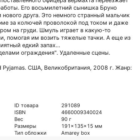
опоставленного офицера вермахта переезжает
 работы. Его восьмилетний сынишка Бруно
 нового друга. Это немного странный мальчик
ме за колючей проволокой под током и даже
ом на груди. Шмуль играет в какую-то
и, помогая им возить тяжелые тачки. А еще из
риятный едкий запах…
делами ограждения". Удаленные сцены.
ed Pyjamas. США, Великобритания, 2008 г. Жанр:
ID товара
291089
ISBN
4660009340024
Вес
90
г
Размеры
191x135x15
мм
Тип обложки
Amarey box