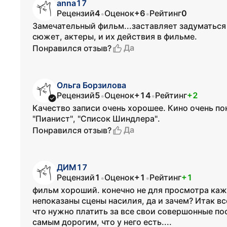
anna17
Рецензий
4
Оценок
+6
Рейтинг
0
•
•
Замечательный фильм...заставляет задуматься
сюжет, актеры, и их действия в фильме.
Да
Понравился отзыв?
Ольга Борзилова
Рецензий
5
Оценок
+14
Рейтинг
+2
•
•
Качество записи очень хорошее. Кино очень по
"Пианист", "Список Шиндлера".
Да
Понравился отзыв?
ДИМ17
Рецензий
1
Оценок
+1
Рейтинг
+1
•
•
фильм хороший. конечно не для просмотра кажд
непоказаны сцены насилия, да и зачем? Итак вс
что нужно платить за все свои совершонные по
самым дорогим, что у него есть....