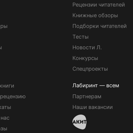
ы
Рецензии читателей
Книжные обзоры
ары
Подборки читателей
Тесты
ы
Новости Л.
Конкурсы
Спецпроекты
Лабиринт — всем
книги
 рецензию
Партнерам
каты
Наши вакансии
 нас
азы