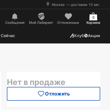
Москва
— доставим 10 авг.
0
Сообщения
Mой Лабиринт
Отложенные
Корзина
 Сейчас
Клуб
Акции
Нет в продаже
Отложить