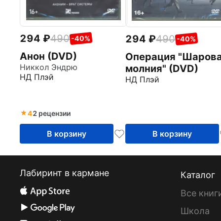
294
490
294
490
-40%
-40%
Анон (DVD)
Операция "Шаров
Никкол Эндрю
молния" (DVD)
НД Плэй
НД Плэй
4
2 рецензии
В корзину
В корзину
Лабиринт в кармане
Каталог
Все книг
Школа