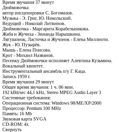
Время звучания 37 минут
Дюймовочка
автор инсценировки С. Богомазов.
Музыка - Э. Григ, Ю. Никольский.
Ведущий - Николай Литвинов.
Дюймовочка - Маргарита Корабельникова.
Жаба и Жучиха - Зинаида Нарышкина.
Лягушонок, Ласточка и Жучонок - Елена Миллиоти.
Жук - Ю. Пузырёв.
Мышь - Елена Понсова.
Крот - Михаил Названов.
Песенку Дюймовочки исполняет Алевтина Кузьмина.
Вокальный квинтет.
Инструментальный ансамбль п/у Г. Каца.
Запись 1959 г.
Время звучания 29 минут
Общее время звучания: 1 ч. 06 мин.
192 kBit/sec 44,1 kHz, Stereo MPEG Audio Layer 3
Системные требования:
Операционная система: Windows 98/МЕ/XP/2000
Процессор: Pentium 100 MHz
Память: 16 Mb
Звуковая карта SVGA
CD-ROM: 4x
Свернуть