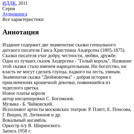
ИДДК
,
2011
Серия
Аудиокнига
Все характеристики
Аннотация
Издание содержит две знаменитые сказки гениального
датского писателя Ганса Христиана Андерсена (1805-1875).
Сказки писателя учат добру, честности, любви, дружбе.
Одна из лучших сказок Андерсена - "Голый король". Название
этой сказки стало именем нарицательным. Ни богатство, ни
власть не могут сделать глупца, падкого на лесть, умным.
Знаменитая сказка "Дюймовочка" - добрая история о
приключениях крошечной девочки, появившейся из
чудесного цветка.
Новое платье короля
автор инсценировки С. Богомазов.
Музыка - Б. Чайковский.
Исполняют артисты московских театров: Р. Плятт, Е. Понсова,
Г. Вицин, Н. Литвинов и др.
Вокальный ансамбль.
Оркестр п/у В. Ширинского.
Запись 1958 г.