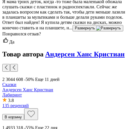
Я мама троих деток, когда -то тоже была маленькой обожала
слушать сказки с пластинок и радиоспектакли. Сейчас же
задалась вопросом как сделать так, чтобы дети меньше лазили
в планшеты за мультиками и больше делали руками поделок.
Ответ был найден! Я купила детям сказки на дисках, можно
конечно ставить и на планшете, н...
Развернуть
Понравился отзыв?
Да
Товар автора
Андерсен Ханс Кристиан
2 304
4 608
-50%
Еще 11 дней
Сказки
Андерсен Ханс Кристиан
Лабиринт
3.8
135 рецензий
В корзину
1 493
3 318
-55%
Еще 22 дня