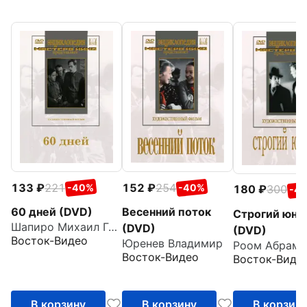
133
221
152
254
-40%
-40%
180
300
-4
60 дней (DVD)
Весенний поток
Строгий юно
Шапиро Михаил Григорьевич
(DVD)
(DVD)
Восток-Видео
Юренев Владимир
Роом Абрам
Восток-Видео
Восток-Виде
В корзину
В корзину
В корзин