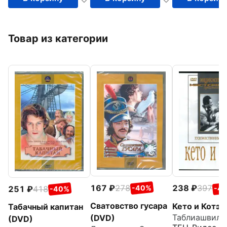
Товар из категории
167
278
238
397
-40%
251
418
-4
-40%
Сватовство гусара
Кето и Котэ 
Табачный капитан
Таблиашвили 
(DVD)
(DVD)