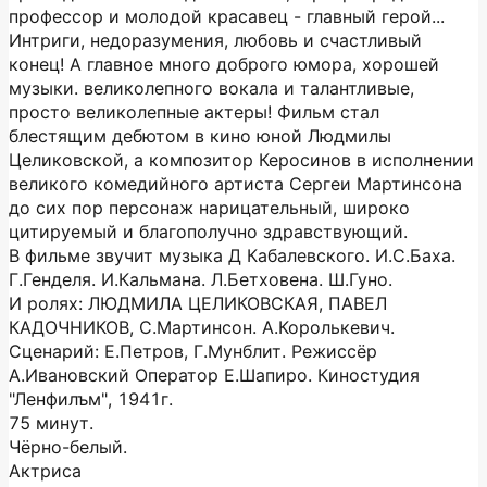
профессор и молодой красавец - главный герой...
Интриги, недоразумения, любовь и счастливый
конец! А главное много доброго юмора, хорошей
музыки. великолепного вокала и талантливые,
просто великолепные актеры! Фильм стал
блестящим дебютом в кино юной Людмилы
Целиковской, а композитор Керосинов в исполнении
великого комедийного артиста Сергеи Мартинсона
до сих пор персонаж нарицательный, широко
цитируемый и благополучно здравствующий.
В фильме звучит музыка Д Кабалевского. И.С.Баха.
Г.Генделя. И.Кальмана. Л.Бетховена. Ш.Гуно.
И ролях: ЛЮДМИЛА ЦЕЛИКОВСКАЯ, ПАВЕЛ
КАДОЧНИКОВ, С.Мартинсон. А.Королькевич.
Сценарий: Е.Петров, Г.Мунблит. Режиссёр
А.Ивановский Оператор Е.Шапиро. Киностудия
"Ленфилъм", 1941г.
75 минут.
Чёрно-белый.
Актриса