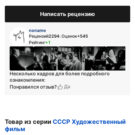
Написать рецензию
noname
Рецензий
2294
Оценок
+545
•
Рейтинг
+1
Несколько кадров для более подробного
ознакомления:
Да
Понравился отзыв?
Товар из серии
СССР Художественный
фильм