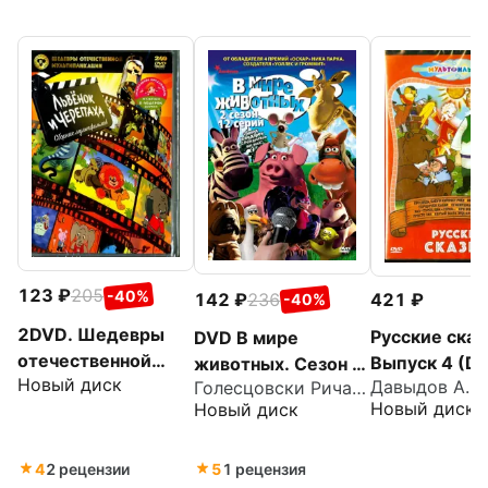
123
205
-40%
142
236
421
-40%
2DVD. Шедевры
Русские сказ
DVD В мире
отечественной
Выпуск 4 (D
животных. Сезон 2.
Новый диск
мультипликации.
Давыдов А.
Голесцовски Ричард
Серии 1-12
Новый диск
Новый диск
Львенок и
Черепаха +
мультики в подарок
4
2 рецензии
5
1 рецензия