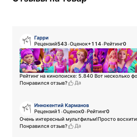
Гарри
Рецензий
543
Оценок
+114
Рейтинг
0
•
•
Рейтинг на кинопоиске: 5.840 Вот несколько ф
Да
Понравился отзыв?
Иннокентий Карманов
Рецензий
1
Оценок
0
Рейтинг
0
•
•
Очень интересный мультфильм!Просто восхити
Да
Понравился отзыв?