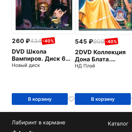
260
434
545
909
-40%
-40%
DVD Школа
2DVD Коллекция
Вампиров. Диск 6
Дона Блата.
(серии 37-44)
Новый диск
Анастаcия. Все пс
НД Плэй
попадают в рай
В корзину
В корзину
Лабиринт в кармане
Каталог