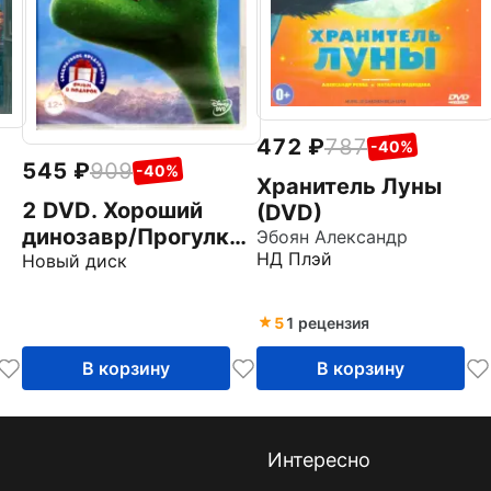
472
787
-40%
545
909
-40%
Хранитель Луны
2 DVD. Хороший
(DVD)
динозавр/Прогулки
Эбоян Александр
ы
НД Плэй
с динозаврами.
Новый диск
Мультфильм
5
1 рецензия
В корзину
В корзину
Интересно