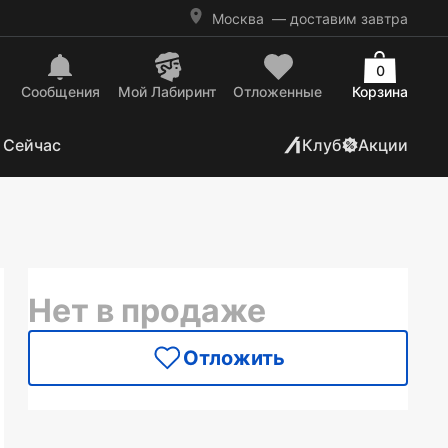
Москва
— доставим завтра
0
Сообщения
Mой Лабиринт
Отложенные
Корзина
 Сейчас
Клуб
Акции
Нет в продаже
Отложить