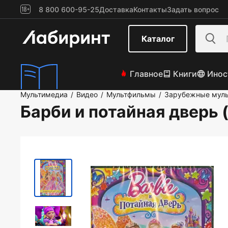
8 800 600-95-25
Доставка
Контакты
Задать вопрос
Каталог
Главное
Книги
Инос
Мультимедиа
Видео
Мультфильмы
Зарубежные мул
/
/
/
Барби и потайная дверь 