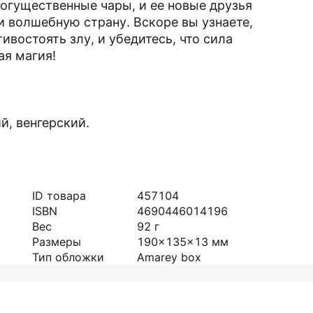
могущественные чары, и ее новые друзья
и волшебную страну. Вскоре вы узнаете,
ивостоять злу, и убедитесь, что сила
ая магия!
й, венгерский.
ID товара
457104
ISBN
4690446014196
Вес
92
г
Размеры
190x135x13
мм
Тип обложки
Amarey box