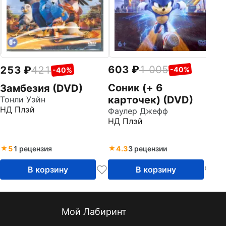
603
1 005
253
421
-40%
-40%
Соник (+ 6
Замбезия (DVD)
карточек) (DVD)
Тонли Уэйн
НД Плэй
Фаулер Джефф
НД Плэй
5
1 рецензия
4.3
3 рецензии
В корзину
В корзину
Мой Лабиринт