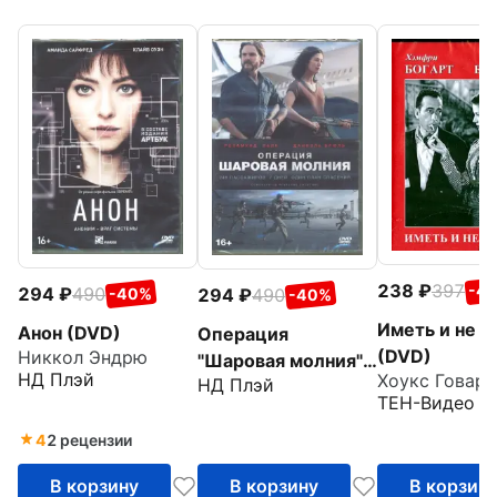
238
397
-4
294
490
294
490
-40%
-40%
Иметь и не и
Анон (DVD)
Операция
(DVD)
Никкол Эндрю
"Шаровая молния"
НД Плэй
Хоукс Говард
НД Плэй
(DVD)
ТЕН-Видео
4
2 рецензии
В корзину
В корзину
В корзин