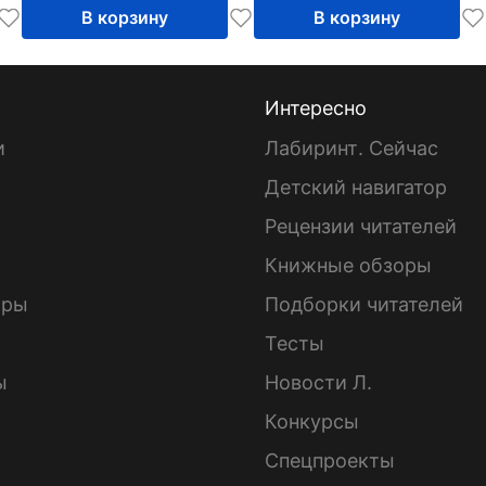
В корзину
В корзину
Интересно
и
Лабиринт. Сейчас
Детский навигатор
ы
Рецензии читателей
Книжные обзоры
ары
Подборки читателей
Тесты
ы
Новости Л.
Конкурсы
Спецпроекты