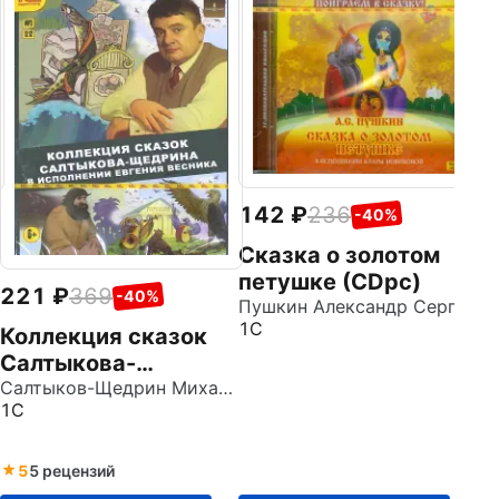
1
С
р
(
1
142
236
-40%
Сказка о золотом
петушке (CDpc)
221
369
-40%
Пушкин Александр Сергеевич
1С
Коллекция сказок
Салтыкова-
Щедрина (CDmp3)
Салтыков-Щедрин Михаил Евграфович
1С
5
5 рецензий