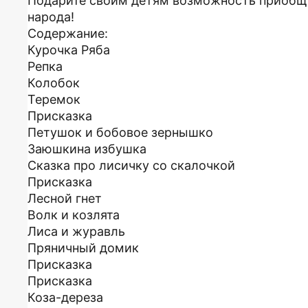
Подарите своим детям возможность приобщи
народа!
Содержание:
Курочка Ряба
Репка
Колобок
Теремок
Присказка
Петушок и бобовое зернышко
Заюшкина избушка
Сказка про лисичку со скалочкой
Присказка
Лесной гнет
Волк и козлята
Лиса и журавль
Пряничный домик
Присказка
Присказка
Коза-дереза