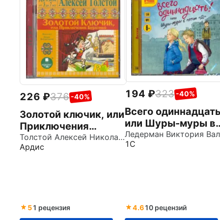
194
323
-40%
226
376
-40%
Всего одиннадцать
Золотой ключик, или
или Шуры-муры в
Приключения
пятом Д (CDmp3)
Буратино (CDmp3)
Толстой Алексей Николаевич
1С
Ардис
5
1 рецензия
4.6
10 рецензий