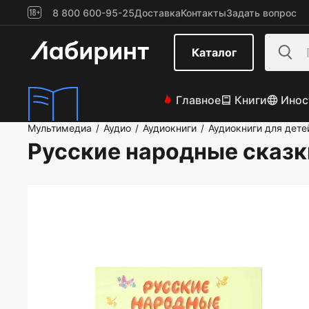
8 800 600-95-25
Доставка
Контакты
Задать вопрос
Каталог
Главное
Книги
Инос
Мультимедиа
Аудио
Аудиокниги
Аудиокниги для дете
/
/
/
Русские народные сказ