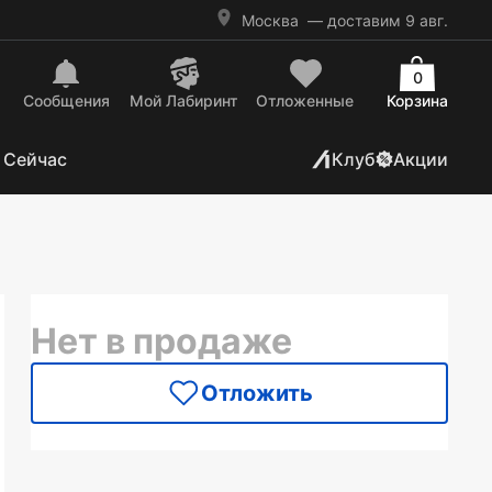
Москва
— доставим 9 авг.
0
Сообщения
Mой Лабиринт
Отложенные
Корзина
 Сейчас
Клуб
Акции
Нет в продаже
Отложить