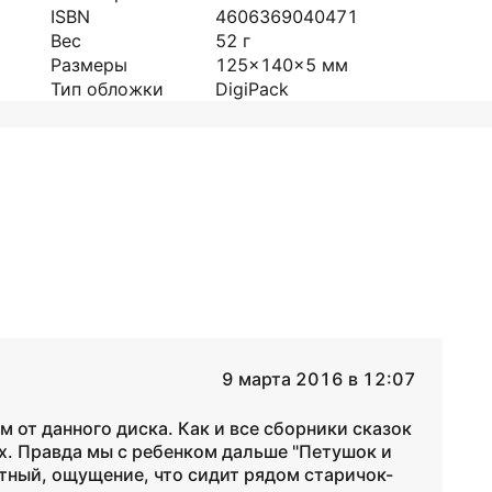
ISBN
4606369040471
Вес
52
г
Размеры
125x140x5
мм
Тип обложки
DigiPaсk
9 марта 2016 в 12:07
 от данного диска. Как и все сборники сказок
х. Правда мы с ребенком дальше "Петушок и
ятный, ощущение, что сидит рядом старичок-