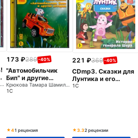
173
289
221
369
-40%
-40%
!
"Автомобильчик
СDmp3. Сказки для
Бип" и другие
Лунтика и его
Ледерман Виктория Валерьевна
истории. Сказки
Крюкова Тамара Шамильевна
друзей
1С
1С
(CDmp3)
4
1 рецензия
3.3
2 рецензии