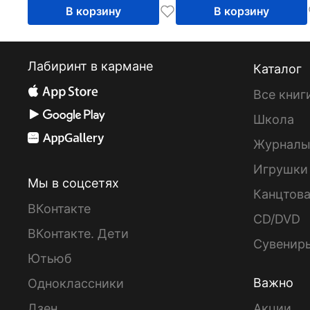
В корзину
В корзину
Лабиринт в кармане
Каталог
Все книг
Школа
Журнал
Игрушки
Мы в соцсетях
Канцтов
ВКонтакте
CD/DVD
ВКонтакте. Дети
Сувенир
Ютьюб
Важно
Одноклассники
Дзен
Акции