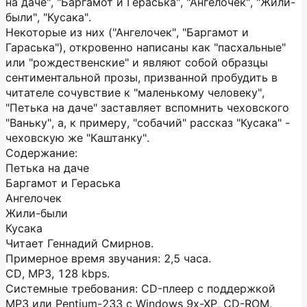
на даче", "Баргамот и Гераська", "Ангелочек", "Жили-
были", "Кусака".
Некоторые из них ("Ангелочек", "Баргамот и
Гараська"), откровенно написаны как "пасхальные"
или "рождественские" и являют собой образцы
сентиментальной прозы, призванной пробудить в
читателе сочувствие к "маленькому человеку",
"Петька на даче" заставляет вспомнить чеховского
"Ваньку", а, к примеру, "собачий" рассказ "Кусака" -
чеховскую же "Каштанку".
Содержание:
Петька на даче
Баргамот и Гераська
Ангелочек
Жили-были
Кусака
Читает Геннадий Смирнов.
Примерное время звучания: 2,5 часа.
CD, MP3, 128 kbps.
Системные требования: CD-плеер с поддержкой
МР3 или Pentium-233 c Windows 9x-XP, CD-ROM,