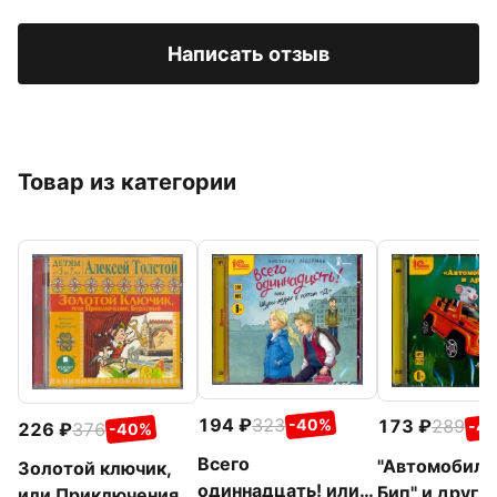
Написать отзыв
Товар из категории
194
323
173
289
-40%
-4
226
376
-40%
Всего
"Автомобиль
Золотой ключик,
одиннадцать! или
Бип" и други
или Приключения