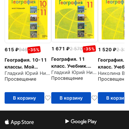
1 671
2 570
-35%
615
946
1 520
2 33
-35%
География. 11
География. 10-11
География. 1
класс. Учебник.
классы. Мой
класс. Учебн
Гладкий Юрий Никифорович
Базовый и
Гладкий Юрий Никифорович
тренажёр. Базовый
Базовый и
Просвещение
Просвещение
Просвещени
углубленный
и углубленный
углубленный
уровни. ФГОС
уровень. ФГОС
уровни. ФГО
В корзину
В корзину
В корзин