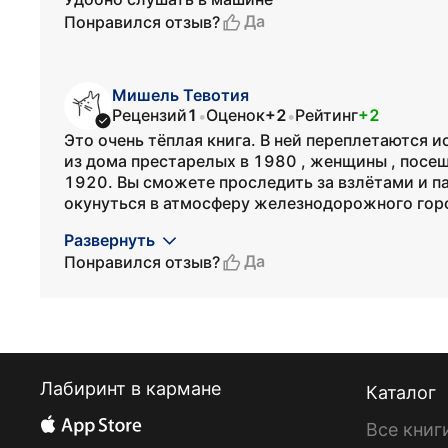
Да
Понравился отзыв?
Мишель Тевотия
Рецензий
1
Оценок
+2
Рейтинг
+2
•
•
Это очень тёплая книга. В ней переплетаются и
из дома престарелых в 1980 , женщины , посе
1920. Вы сможете проследить за взлётами и па
окунуться в атмосферу железнодорожного город
Развернуть
Да
Понравился отзыв?
Лабиринт в кармане
Каталог
Все книг