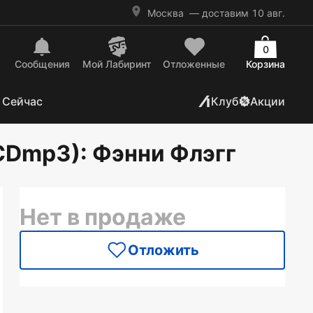
Москва
— доставим 10 авг.
0
Сообщения
Mой Лабиринт
Отложенные
Корзина
 Сейчас
Клуб
Акции
(CDmp3)
: Фэнни Флэгг
Нет в продаже
Отложить