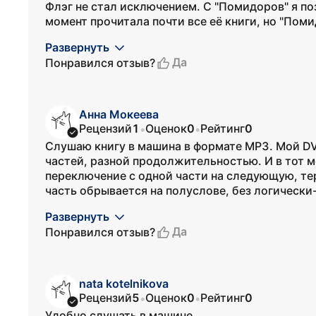
Флэг не стал исключением. С "Помидоров" я по
момент прочитала почти все её книги, но "Поми
Развернуть
Да
Понравился отзыв?
Анна Мокеева
Рецензий
1
Оценок
0
Рейтинг
0
•
•
Слушаю книгу в машина в формате MP3. Мой DV
частей, разной продолжительностью. И в тот м
переключение с одной части на следующую, те
часть обрывается на полуслове, без логически-
Развернуть
Да
Понравился отзыв?
nata kotelnikova
Рецензий
5
Оценок
0
Рейтинг
0
•
•
Удобно слушать в машине