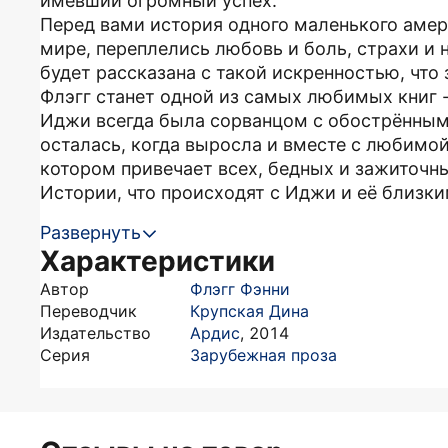
имевший огромный успех.
Перед вами история одного маленького амери
мире, переплелись любовь и боль, страхи и 
будет рассказана с такой искренностью, что
Флэгг станет одной из самых любимых книг -
Иджи всегда была сорванцом с обострённым 
осталась, когда выросла и вместе с любимой
котором привечает всех, бедных и зажиточны
Истории, что происходят с Иджи и её близким
Развернуть
Характеристики
Автор
Флэгг Фэнни
Переводчик
Крупская Дина
Издательство
Ардис
,
2014
Серия
Зарубежная проза