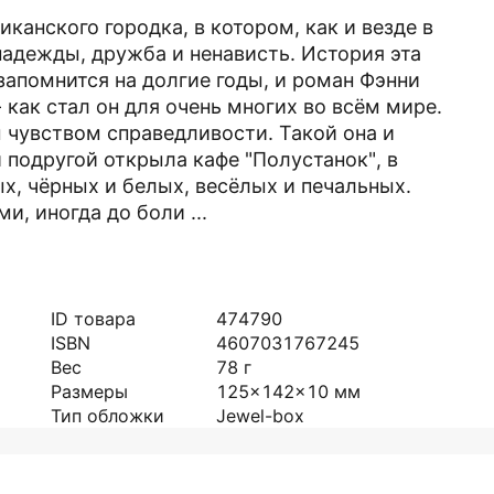
канского городка, в котором, как и везде в
надежды, дружба и ненависть. История эта
 запомнится на долгие годы, и роман Фэнни
 как стал он для очень многих во всём мире.
чувством справедливости. Такой она и
 подругой открыла кафе "Полустанок", в
х, чёрных и белых, весёлых и печальных.
и, иногда до боли ...
ID товара
474790
ISBN
4607031767245
Вес
78
г
Размеры
125x142x10
мм
Тип обложки
Jewel-box