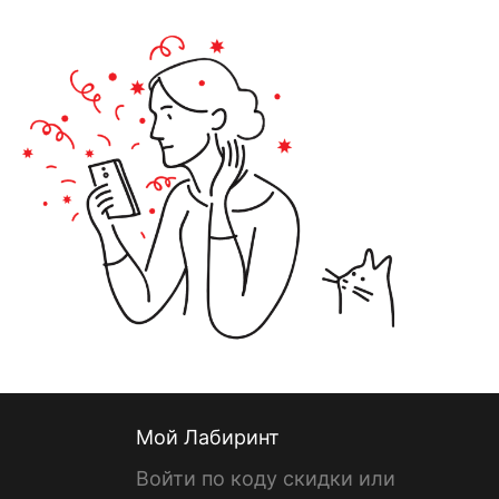
Мой Лабиринт
Войти по коду скидки или