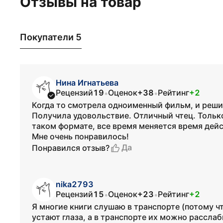
Отзывы на товар
Покупатели 5
Нина Игнатьева
Рецензий
19
Оценок
+38
Рейтинг
+2
•
•
Когда то смотрела одноименный фильм, и реши
Получила удовольствие. Отличный чтец. Только
таком формате, все время меняется время дейс
Мне очень понравилось!
Да
Понравился отзыв?
nika2793
Рецензий
15
Оценок
+23
Рейтинг
+2
•
•
Я многие книги слушаю в транспорте (потому ч
устают глаза, а в транспорте их можно расслаб