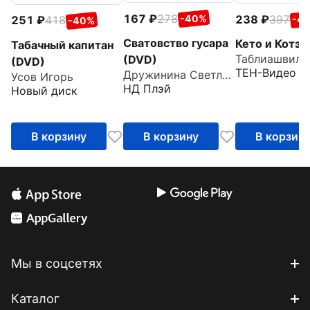
167
278
238
397
-40%
251
418
-4
-40%
Сватовство гусара
Кето и Котэ 
Табачный капитан
Таблиашвили 
(DVD)
(DVD)
ТЕН-Видео
Дружинина Светлана
Усов Игорь
НД Плэй
Новый диск
В корзину
В корзину
В корзин
Мы в соцсетях
Каталог