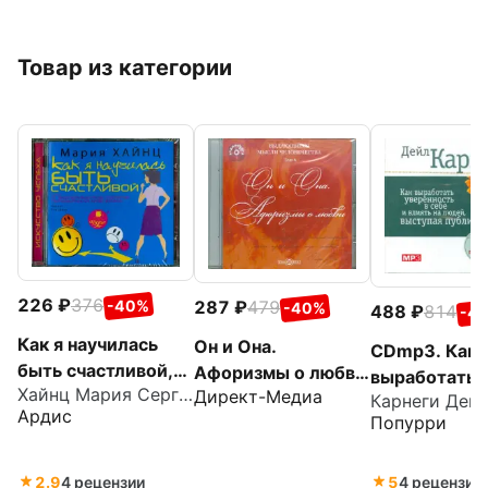
Товар из категории
226
376
-40%
287
479
-40%
488
814
-4
Как я научилась
Он и Она.
CDmp3. Как
быть счастливой,
Афоризмы о любви
выработать
Хайнц Мария Сергеевна
или 17
Директ-Медиа
(CD)
Карнеги Дей
уверенность 
Ардис
экспериментов,
Попурри
и влиять на 
которые
выступая пу
перевернули мою
2.9
4 рецензии
5
4 рецензии