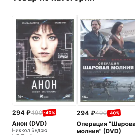
294
490
294
490
-40%
-40%
Анон (DVD)
Операция "Шаров
Никкол Эндрю
молния" (DVD)