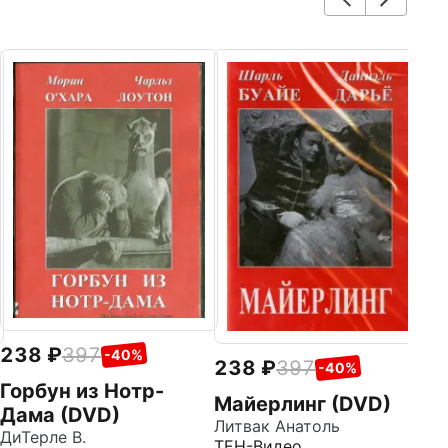
2
Г
Ол
ТЕ
238
397
-40%
238
397
-40%
Горбун из Нотр-
Майерлинг (DVD)
Дама (DVD)
Литвак Анатоль
ДиТерле В.
ТЕН-Видео