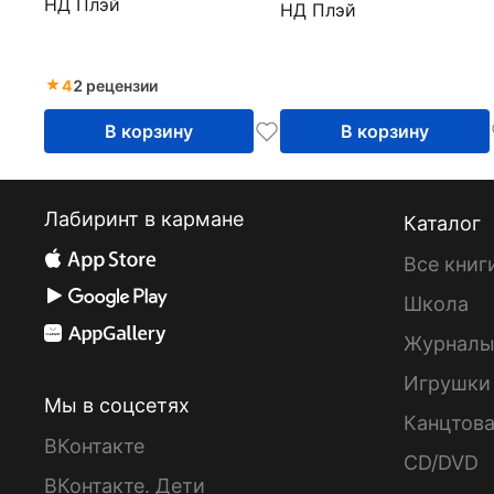
НД Плэй
НД Плэй
4
2 рецензии
В корзину
В корзину
Лабиринт в кармане
Каталог
Все книг
Школа
Журнал
Игрушки
Мы в соцсетях
Канцтов
ВКонтакте
CD/DVD
ВКонтакте. Дети