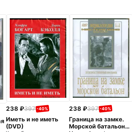
238
397
238
397
-40%
-40%
Иметь и не иметь
Граница на замке.
ая
(DVD)
Морской батальон