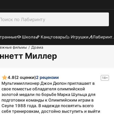
транные
Школа
Канцтовары
Игрушки
Лабиринт.
бежные фильмы
Драма
/
еннетт Миллер
4.8
(2 оценки)
2 рецензии
18+
Мультимиллионер Джон Дюпон приглашает в
свое поместье обладателя олимпийской
золотой медали по борьбе Марка Шульца для
подготовки команды к Олимпийским играм в
Сеуле 1988 года. В надежде посвятить всего
себя тренировкам, достойно выступить и выйти