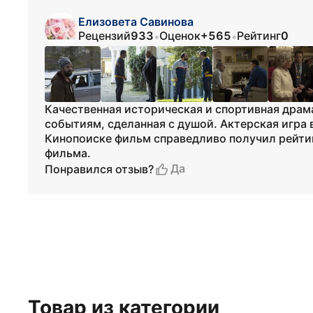
Елизовета Савинова
Рецензий
933
Оценок
+565
Рейтинг
0
•
•
Качественная историческая и спортивная драм
событиям, сделанная с душой. Актерская игра 
Кинопоиске фильм справедливо получил рейтин
фильма.
Да
Понравился отзыв?
Товар из категории