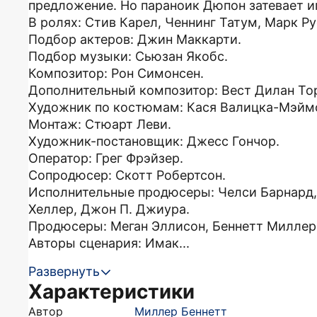
предложение. Но параноик Дюпон затевает 
В ролях: Стив Карел, Ченнинг Татум, Марк Р
Подбор актеров: Джин Маккарти.
Подбор музыки: Сьюзан Якобс.
Композитор: Рон Симонсен.
Дополнительный композитор: Вест Дилан То
Художник по костюмам: Кася Валицка-Мэйм
Монтаж: Стюарт Леви.
Художник-постановщик: Джесс Гончор.
Оператор: Грег Фрэйзер.
Сопродюсер: Скотт Робертсон.
Исполнительные продюсеры: Челси Барнард,
Хеллер, Джон П. Джиура.
Продюсеры: Меган Эллисон, Беннетт Миллер,
Авторы сценария: Имак...
Развернуть
Характеристики
Автор
Миллер Беннетт