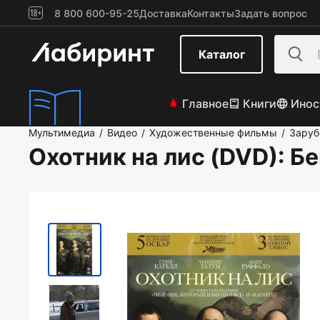
8 800 600-95-25
Доставка
Контакты
Задать вопрос
Каталог
Главное
Книги
Инос
Мультимедиа
Видео
Художественные фильмы
Зару
/
/
/
Охотник на лис (DVD)
: Б