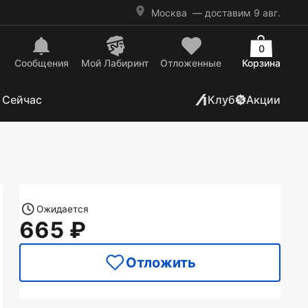
Москва
— доставим 9 авг.
0
Сообщения
Mой Лабиринт
Отложенные
Корзина
 Сейчас
Клуб
Акции
Ожидается
665
Отложить