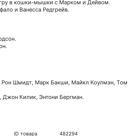
игру в кошки-мышки с Марком и Дейвом.
уфало и Ванесса Редгрейв.
рдсон.
он.
 Рон Шмидт, Марк Бакши, Майкл Коулмэн, Том
 Джон Килик, Энтони Бергман.
ID товара
482294