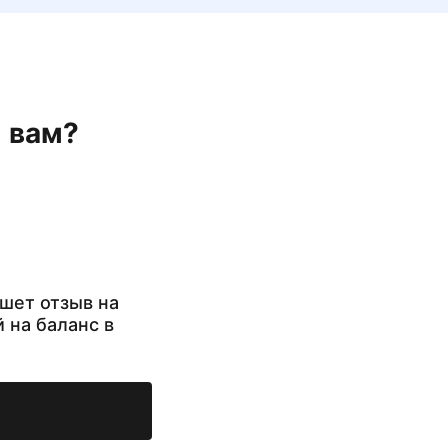
н вам?
шет отзыв на
й на баланс в