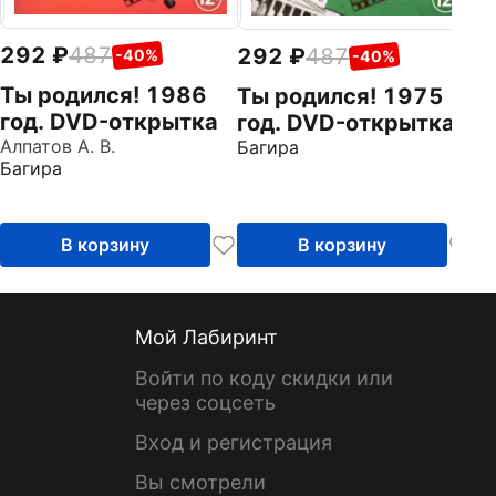
292
487
292
487
-40%
-40%
Ты родился! 1986
Ты родился! 1975
год. DVD-открытка
год. DVD-открытка
Алпатов А. В.
Багира
Багира
В корзину
В корзину
Мой Лабиринт
Войти по коду скидки или
через соцсеть
Вход и регистрация
Вы смотрели