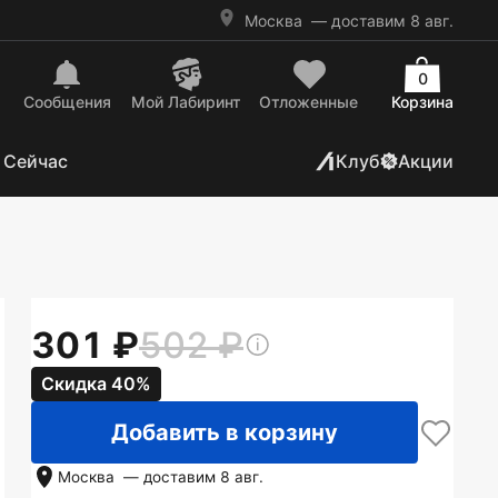
Москва
— доставим 8 авг.
0
Сообщения
Mой Лабиринт
Отложенные
Корзина
 Сейчас
Клуб
Акции
301
502
Скидка 40%
Добавить в корзину
Москва
— доставим
8 авг.