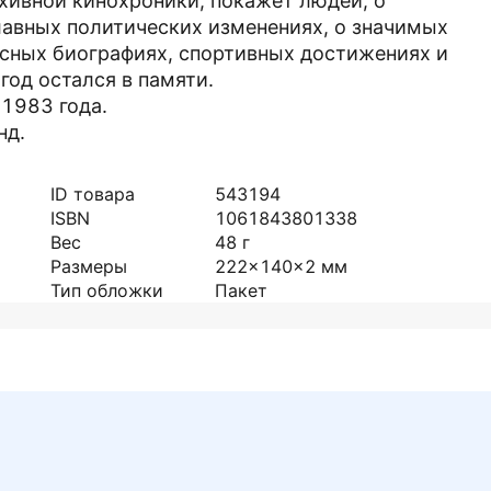
хивной кинохроники, покажет людей, о
главных политических изменениях, о значимых
ресных биографиях, спортивных достижениях и
год остался в памяти.
1983 года.
нд.
ID товара
543194
ISBN
1061843801338
Вес
48
г
Размеры
222x140x2
мм
Тип обложки
Пакет