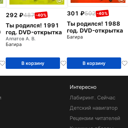
301
502
-40%
292
487
-40%
Ты родился! 1988
Ты родился! 1991
год. DVD-открытка
а
год. DVD-открытка
Багира
Алпатов А. В.
Багира
В корзину
В корзину
Интересно
и
Лабиринт. Сейчас
Детский навигатор
ы
Рецензии читателей