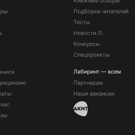
Книжные обзоры
ары
Подборки читателей
Тесты
ы
Новости Л.
Конкурсы
Спецпроекты
Лабиринт — всем
книги
 рецензию
Партнерам
каты
Наши вакансии
 нас
азы