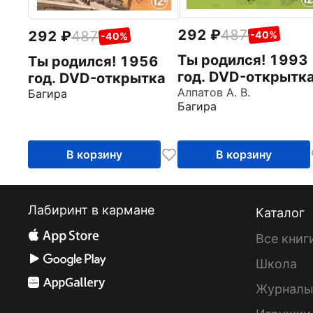
292
487
292
487
-40%
-40%
Ты родился! 1993
Ты родился! 1956
год. DVD-открытк
год. DVD-открытка
Алпатов А. В.
Багира
Багира
В корзину
В корзину
Лабиринт в кармане
Каталог
Все книг
Школа
Журнал