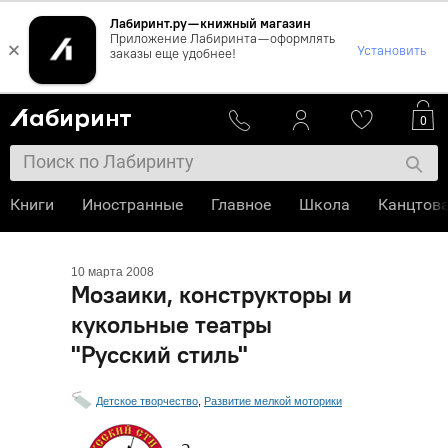
Лабиринт.ру — книжный магазин
Приложение Лабиринта — оформлять
×
Установить
заказы еще удобнее!
0
Книги
Иностранные
Главное
Школа
Канцтов
10 марта 2008
Мозаики, конструкторы и
кукольные театры
"Русский стиль"
Детское творчество
,
Развитие мелкой моторики