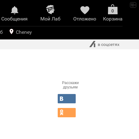
0
Сообщения
Mой Лаб​
Отложено
Корзина
иринт
уб
Cheney
в соцсетях
Расскажи
друзьям