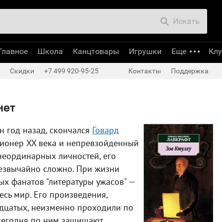
Искать
Главное
Школа
Канцтовары
Игрушки
Еще
Кл
Скидки
+7 499 920-95-25
Контакты
Поддержка
нет
н год назад, скончался
Говард
зионер XX века и непревзойденный
неординарных личностей, его
резвычайно сложно. При жизни
ых фанатов "литературы ужасов" —
есь мир. Его произведения,
дцатых, неизменно проходили по
 сегодня по ним защищают