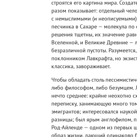
строятся его картина мира. Создат
разом показывает: отдельный чел
с немыслимыми (и неописуемыми) 
песчинка в Сахаре — молекула по 
решения тщетны, их значение равн
Вселенной, и Великие Древние — 
безразличной пустоты. Разумеетс
поклонником Лавкрафта, но экзис
классика, завораживает.
Чтобы обладать столь пессимисти
либо философом, либо безумцем. Л
нечто среднее: крайне неохотно с
переписку, занимающую много том
эмигрантов; интересовался науко
разницы; был ярым англофилом, п
Род-Айленде — одном из первых шт
образ жизни, дающий одинаково б