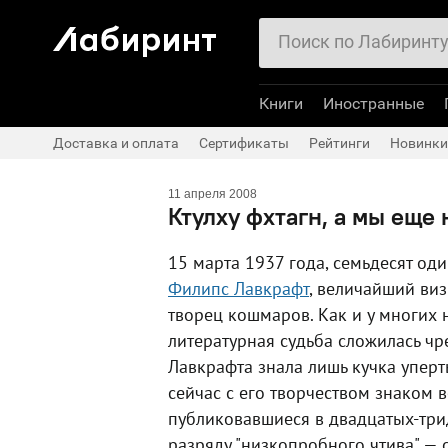
Книги
Иностранные
Доставка и оплата
Сертификаты
Рейтинги
Новинки
11 апреля 2008
Ктулху фхтагн, а мы еще 
15 марта 1937 года, семьдесят оди
Филипс Лавкрафт
, величайший ви
творец кошмаров. Как и у многих 
литературная судьба сложилась ч
Лавкрафта знала лишь кучка уперт
сейчас с его творчеством знаком в
публиковавшиеся в двадцатых-три
разряду "низкопробного чтива" —