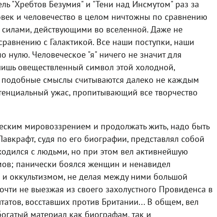
ель "Хребтов Безумия" и "Тени над Инсмутом" раз за
овек и человечество в целом ничтожны по сравнению
силами, действующими во вселенной. Даже не
сравнению с Галактикой. Все наши поступки, наши
о нулю. Человеческое "я" ничего не значит для
лишь овеществленный символ этой холодной,
я, подобные смыслы считываются далеко не каждым
тенциальный ужас, пропитывающий все творчество
ческим мировоззрением и продолжать жить, надо быть
авкрафт, судя по его биографии, представлял собой
ходился с людьми, но при этом вел активнейшую
ов; панически боялся женщин и ненавидел
й и оккультизмом, не делая между ними большой
очти не выезжая из своего захолустного Провиденса в
атов, восставших против Британии... В общем, вел
огатый материал как биографам, так и