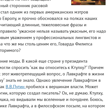
нный сторонник расовой
н стал одним из первых американских мэтров
ю Европу, и прочно обосновался на полках наших
очитающий длинные, тяжеловесные фразы и
равило "ужасное нельзя называть ужасным, его надо
ковым уважением у профессиональных лингвистов и
за что же мы столь ценим его, Говарда Филипса
вторимого?
яние моды. В какой еще стране у президента
огли спросить "как вы относитесь к Ктулху?" Причем
 этот животрепещущий вопрос, о Лавкрафте в жизни
лху" знать не знало. Однако увлечение Лавкрафтом в
как
В.В.Путин
пробился к вершинам власти. Может
ии, которую создал писатель? Ох, не думаю. Ктулху,
душка, но видывали мы вселенные и почуднее. Боюсь,
тике Лавкрафта, а в философском посыле, на котором