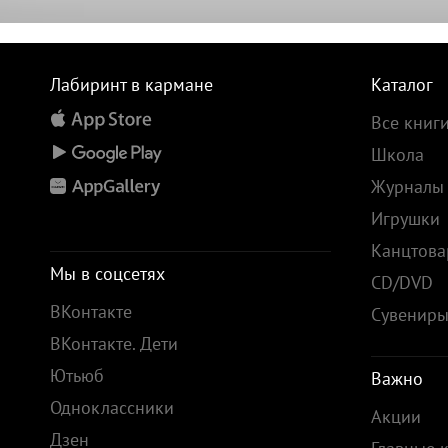
Лабиринт в кармане
Каталог
Все книг
Школа
Журналы
Игрушки
Канцтов
Мы в соцсетях
CD/DVD
ВКонтакте
Сувенир
ВКонтакте. Дети
Ютьюб
Важно
Одноклассники
Акции
Дзен