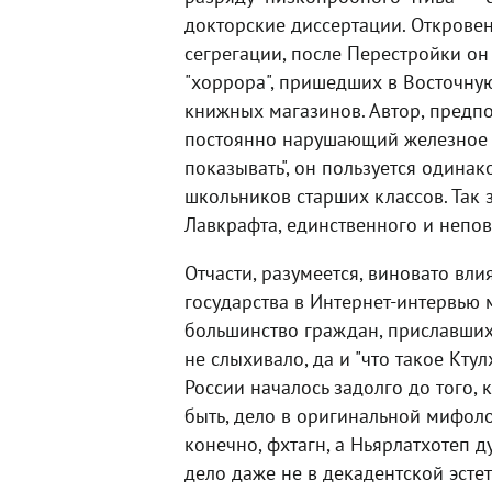
докторские диссертации. Открове
сегрегации, после Перестройки о
"хоррора", пришедших в Восточну
книжных магазинов. Автор, предп
постоянно нарушающий железное п
показывать", он пользуется одина
школьников старших классов. Так 
Лавкрафта, единственного и непо
Отчасти, разумеется, виновато вли
государства в Интернет-интервью м
большинство граждан, приславших
не слыхивало, да и "что такое Кту
России началось задолго до того, 
быть, дело в оригинальной мифолог
конечно, фхтагн, а Ньярлатхотеп 
дело даже не в декадентской эсте