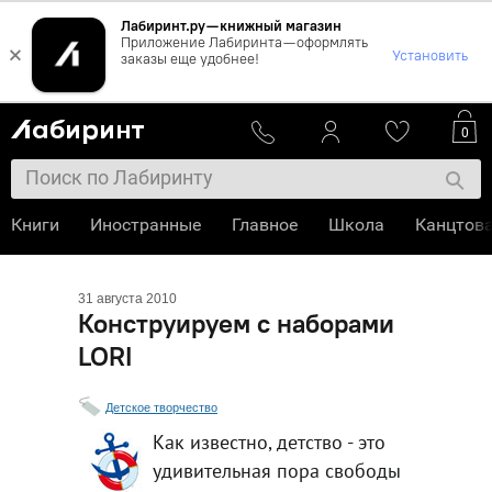
Лабиринт.ру — книжный магазин
Приложение Лабиринта — оформлять
×
Установить
заказы еще удобнее!
0
Книги
Иностранные
Главное
Школа
Канцтов
31 августа 2010
Конструируем с наборами
LORI
Детское творчество
Как известно, детство - это
удивительная пора свободы