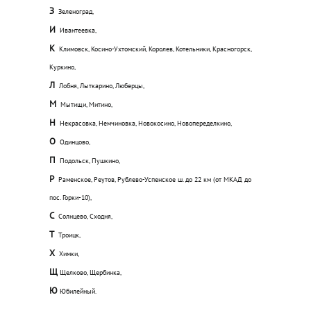
З
Зеленоград,
И
Ивантеевка,
К
Климовск, Косино-Ухтомский, Королев, Котельники, Красногорск,
Куркино,
Л
Лобня, Лыткарино, Люберцы,
М
Мытищи, Митино,
Н
Некрасовка, Немчиновка, Новокосино, Новопеределкино,
О
Одинцово,
П
Подольск, Пушкино,
Р
Раменское, Реутов, Рублево-Успенское ш. до 22 км (от МКАД до
пос. Горки-10),
С
Солнцево, Сходня,
Т
Троицк,
Х
Химки,
Щ
Щелково, Щербинка,
Ю
Юбилейный.