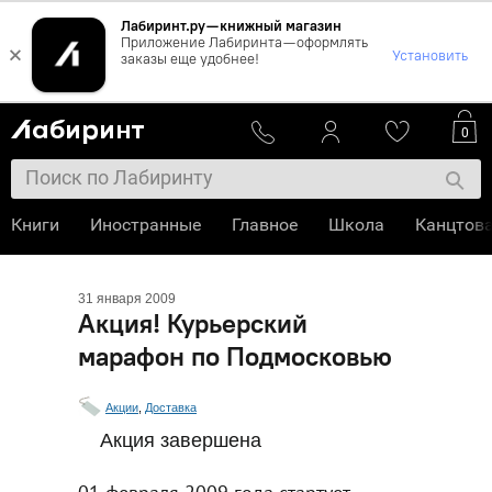
Лабиринт.ру — книжный магазин
Приложение Лабиринта — оформлять
×
Установить
заказы еще удобнее!
0
Книги
Иностранные
Главное
Школа
Канцтов
31 января 2009
Акция! Курьерский
марафон по Подмосковью
Акции
,
Доставка
Акция завершена