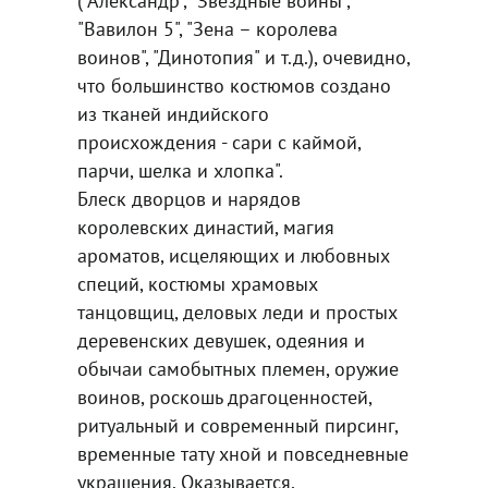
("Александр", "Звездные войны",
"Вавилон 5", "Зена – королева
воинов", "Динотопия" и т.д.), очевидно,
что большинство костюмов создано
из тканей индийского
происхождения - сари с каймой,
парчи, шелка и хлопка".
Блеск дворцов и нарядов
королевских династий, магия
ароматов, исцеляющих и любовных
специй, костюмы храмовых
танцовщиц, деловых леди и простых
деревенских девушек, одеяния и
обычаи самобытных племен, оружие
воинов, роскошь драгоценностей,
ритуальный и современный пирсинг,
временные тату хной и повседневные
украшения. Оказывается,