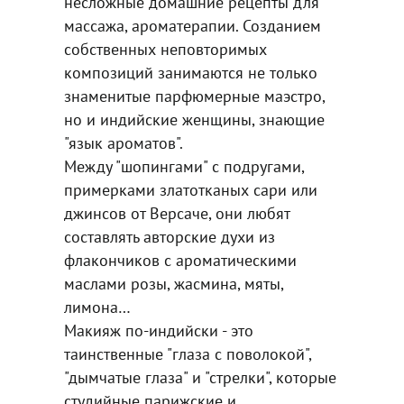
несложные домашние рецепты для
массажа, ароматерапии. Созданием
собственных неповторимых
композиций занимаются не только
знаменитые парфюмерные маэстро,
но и индийские женщины, знающие
"язык ароматов".
Между "шопингами" с подругами,
примерками златотканых сари или
джинсов от Версаче, они любят
составлять авторские духи из
флакончиков с ароматическими
маслами розы, жасмина, мяты,
лимона…
Макияж по-индийски - это
таинственные "глаза с поволокой",
"дымчатые глаза" и "стрелки", которые
студийные парижские и