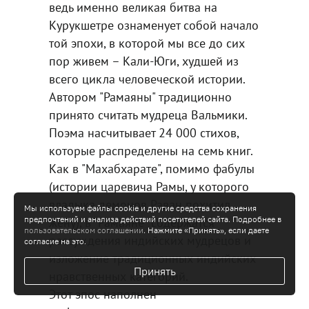
ведь именно великая битва на
Курукшетре ознаменует собой начало
той эпохи, в которой мы все до сих
пор живем – Кали-Юги, худшей из
всего цикла человеческой истории.
Автором "Рамаяны" традиционно
принято считать мудреца Вальмики.
Поэма насчитывает 24 000 стихов,
которые распределены на семь книг.
Как в "Махабхарате", помимо фабулы
(истории царевича Рамы, у которого
владыка демонов Раван похитил
Мы используем файлы cookie и другие средства сохранения
предпочтений и анализа действий посетителей сайта. Подробнее в
жену), в "Рамаяне" содержатся
пользовательском соглашении
. Нажмите «Принять», если даете
рассуждения индийских мудрецов и
согласие на это.
изложение традиционных индийских
Принять
нравственных категорий.
Этот эпос наполнен