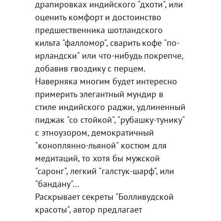
драпировках индийского "дхоти", или
оценить комфорт и достоинство
предшественника шотландского
кильта "фалломор", сварить кофе "по-
ирландски" или что-нибудь покрепче,
добавив гвоздику с перцем.
Наверняка многим будет интересно
примерить элегантный мундир в
стиле индийского раджи, удлиненный
пиджак "со стойкой", "рубашку-тунику"
с этноузором, демократичный
"коноплянно-льяной" костюм для
медитаций, то хотя бы мужской
"саронг", легкий "галстук-шарф", или
"бандану"…
Раскрывает секреты "Болливудской
красоты", автор предлагает