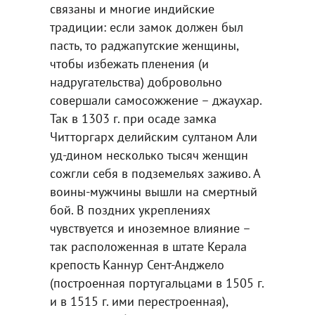
связаны и многие индийские
традиции: если замок должен был
пасть, то раджапутские женщины,
чтобы избежать пленения (и
надругательства) добровольно
совершали самосожжение – джаухар.
Так в 1303 г. при осаде замка
Читторгарх делийским султаном Али
уд-дином несколько тысяч женщин
сожгли себя в подземельях заживо. А
воины-мужчины вышли на смертный
бой. В поздних укреплениях
чувствуется и иноземное влияние –
так расположенная в штате Керала
крепость Каннур Сент-Анджело
(построенная португальцами в 1505 г.
и в 1515 г. ими перестроенная),