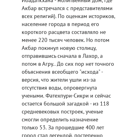
Ибадаткхана - молитвенный дом, где
Акбар встречался с представителями
всех религий). По оценкам историков,
население города в период его
короткого расцвета составляло не
менее 220 тысяч человек. Но потом
Акбар покинул новую столицу,
отправившись сначала в Лахор, а
потом в Агру.. До сих пор нет точного
объяснения всеобщего "исхода" -
версия, что жители ушли из-за
отсутствия воды, опровергнута
учеными. Фатехпури-Сикри и сейчас
остается большой загадкой - из 118
средневековых построек, ученые
смогли определить назначение
только 53. За прошедшие 400 лет
город стал легендой, постепенно