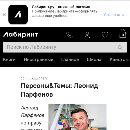
Лабиринт.ру — книжный магазин
Приложение Лабиринта — оформлять
×
Установить
заказы еще удобнее!
0
Книги
Иностранные
Главное
Школа
Канцтов
22 ноября 2010
Персоны&Темы: Леонид
Парфенов
Леонид
Парфенов
по праву