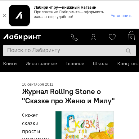
Лабиринт.ру — книжный магазин
Приложение Лабиринта — оформлять
×
Установить
заказы еще удобнее!
0
Книги
Иностранные
Главное
Школа
Канцтов
16 сентября 2011
Журнал Rolling Stone о
"Сказке про Женю и Милу"
Сюжет
сказки
прост и