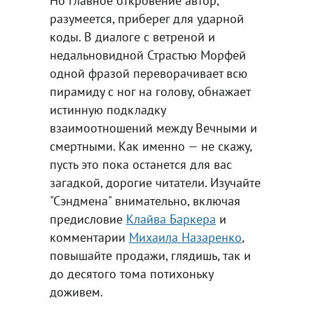
Но главное откровение автор,
разумеется, приберег для ударной
коды. В диалоге с ветреной и
недальновидной Страстью Морфей
одной фразой переворачивает всю
пирамиду с ног на голову, обнажает
истинную подкладку
взаимоотношений между Вечными и
смертными. Как именно — не скажу,
пусть это пока останется для вас
загадкой, дорогие читатели. Изучайте
"Сэндмена" внимательно, включая
предисловие
Клайва Баркера
и
комментарии
Михаила Назаренко
,
повышайте продажи, глядишь, так и
до десятого тома потихоньку
доживем.