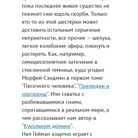
пока последнее живое существо не
покинет сию юдоль скорби. Только
кто-то из этой шестерки может
доставить остальным серьезные
неприятности, все прочее — шелуха,
легкое колебание эфира, плюнуть и
растереть. Как, например,
семидесятилетнее заточение в
стеклянной темнице, куда угодил
Морфей-Сэндмен в первом томе
"Песочного человека", "
Прелюдии и
ноктюрны
". Или схватка с
разбежавшимися снами,
спрятавшимися в реальном мире, о
чем рассказывает нам автор в
"
Кукольном домике
".
Нил Гейман азартно играет с