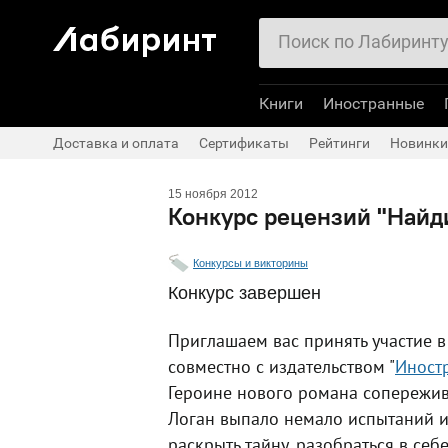
Книги
Иностранные
Доставка и оплата
Сертификаты
Рейтинги
Новинки
15 ноября 2012
Конкурс рецензий "Найд
Конкурсы и викторины
Конкурс завершен
Приглашаем вас принять участие в
совместно с издательством "
Иност
Героине нового романа сопережив
Логан выпало немало испытаний и 
раскрыть тайну, разобраться в себе