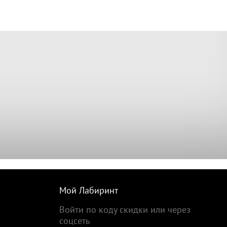
Мой Лабиринт
Войти по коду скидки или через
соцсеть