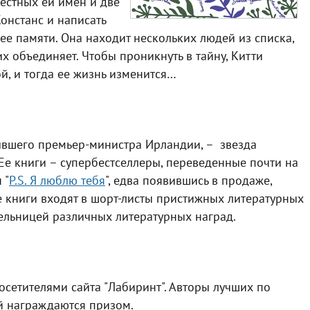
вестных ей имен и две
Констанс и написать
ее памяти. Она находит нескольких людей из списка,
их объединяет. Чтобы проникнуть в тайну, Китти
ой, и тогда ее жизнь изменится…
ывшего премьер-министра Ирландии, – звезда
Ее книги – супербестселлеры, переведенные почти на
 "
P.S. Я люблю тебя
", едва появившись в продаже,
е книги входят в шорт-листы пристижных литературных
ельницей различных литературных наград.
сетителями сайта "Лабиринт". Авторы лучших по
й награждаются призом.