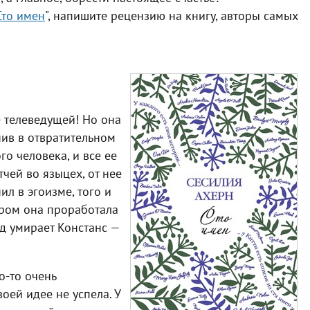
Сто имен
", напишите рецензию на книгу, авторы самых
е телеведущей! Но она
ив в отвратительном
о человека, и все ее
чей во языцех, от нее
л в эгоизме, того и
тором она проработала
ед умирает Констанс —
о-то очень
воей идее не успела. У