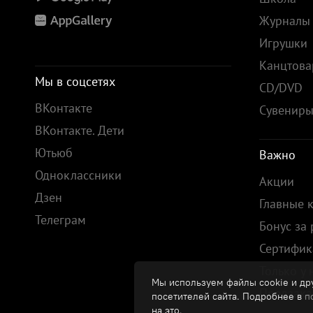
Журналы
Игрушки
Канцтов
Мы в соцсетях
CD/DVD
ВКонтакте
Сувенир
ВКонтакте. Дети
Ютьюб
Важно
Одноклассники
Акции
Дзен
Главные 
Телеграм
Бонус за
Сертифик
Только у 
Мы используем файлы cookie и дру
Предзака
посетителей сайта. Подробнее в
п
на это.