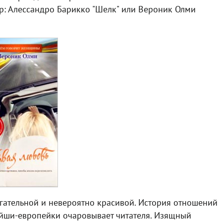
р: Алессандро Барикко "Шелк" или Вероник Олми
огательной и невероятно красивой. История отношений
ейши-европейки очаровывает читателя. Изящный