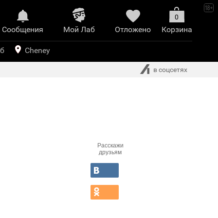
0
Сообщения
Mой Лаб​
Отложено
Корзина
иринт
уб
Cheney
в соцсетях
Расскажи
друзьям