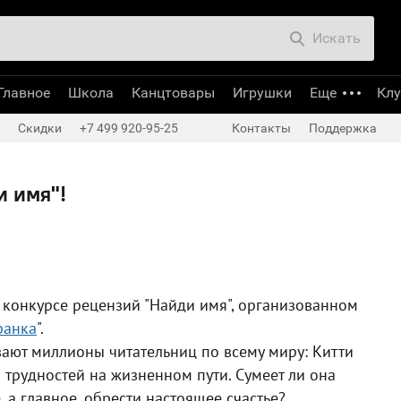
Искать
Главное
Школа
Канцтовары
Игрушки
Еще
Кл
Скидки
+7 499 920-95-25
Контакты
Поддержка
и имя"!
 конкурсе рецензий "Найди имя", организованном
ранка
".
ают миллионы читательниц по всему миру: Китти
трудностей на жизненном пути. Сумеет ли она
, а главное, обрести настоящее счастье?