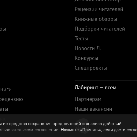
Рецензии читателей
Книжные обзоры
ары
Подборки читателей
Тесты
ы
Новости Л.
Конкурсы
Спецпроекты
Лабиринт — всем
книги
 рецензию
Партнерам
аты
Наши вакансии
нас
гие средства сохранения предпочтений и анализа действий
зы
ользовательском соглашении
. Нажмите «Принять», если даете согл