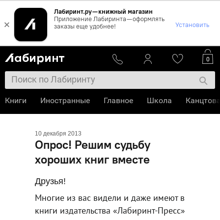
Лабиринт.ру — книжный магазин
Приложение Лабиринта — оформлять
×
Установить
заказы еще удобнее!
0
Книги
Иностранные
Главное
Школа
Канцтов
10 декабря 2013
Опрос! Решим судьбу
хороших книг вместе
Друзья!
Многие из вас видели и даже имеют в домаш
книги издательства «Лабиринт-Пресс»: «
Прикл