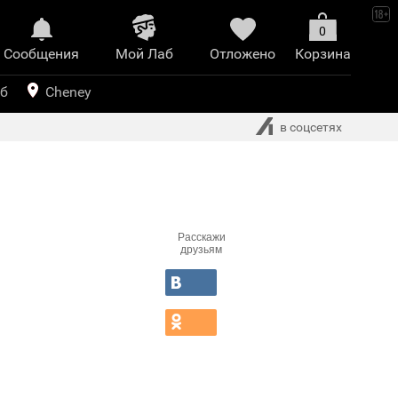
0
Сообщения
Mой Лаб​
Отложено
Корзина
иринт
уб
Cheney
в соцсетях
Расскажи
друзьям