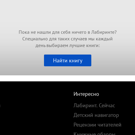
Пока не нашли для себя ничего в Лабиринте?
Специально для таких случаев мы каждый
день выбираем лучшие книги:
Найти книгу
Интересно
и
Лабиринт. Сейчас
Детский навигатор
Рецензии читателей
Книжные обзоры