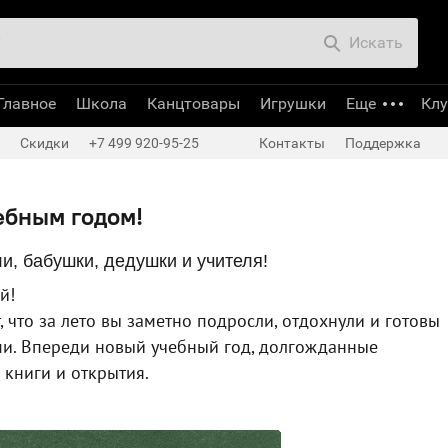
Искать
Главное
Школа
Канцтовары
Игрушки
Еще
Кл
Скидки
+7 499 920-95-25
Контакты
Поддержка
ебным годом!
ли, бабушки, дедушки и учителя!
й!
т, что за лето вы заметно подросли, отдохнули и готовы
ми. Впереди новый учебный год, долгожданные
 книги и открытия.