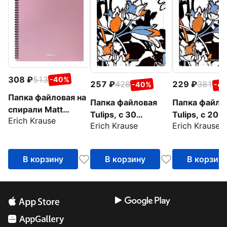
308
513
-40%
257
428
229
381
-40%
-4
Папка файловая на
Папка файловая
Папка файло
спирали Matt
Tulips, c 30
Tulips, c 20
Erich Krause
Manga, А4, 20
Erich Krause
Erich Krause
карманами, A4
карманами, 
файлов, ассорти
В корзину
В корзину
В корзин