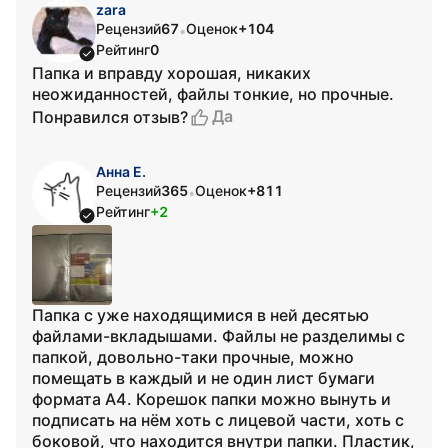
zara
Рецензий
67
Оценок
+104
•
Рейтинг
0
Папка и вправду хорошая, никаких
неожиданностей, файлы тонкие, но прочные.
Да
Понравился отзыв?
Анна Е.
Рецензий
365
Оценок
+811
•
Рейтинг
+2
Папка с уже находящимися в ней десятью
файлами-вкладышами. Файлы не разделимы с
папкой, довольно-таки прочные, можно
помещать в каждый и не один лист бумаги
формата А4. Корешок папки можно вынуть и
подписать на нём хоть с лицевой части, хоть с
боковой, что находится внутри папки. Пластик,