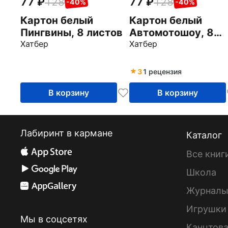
77
128
77
128
-40%
-40%
Картон белый
Картон белый
Пингвины, 8 листов
Автомотошоу, 8
Хатбер
листов
Хатбер
3
1 рецензия
В корзину
В корзину
Лабиринт в кармане
Каталог
Все книг
Школа
Журнал
Игрушки
Мы в соцсетях
Канцтов