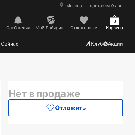
Москва
— доставим 9 авг.
0
Сообщения
Mой Лабиринт
Отложенные
Корзина
 Сейчас
Клуб
Акции
Нет в продаже
Отложить