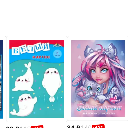
84
140
-40%