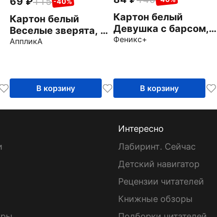
69
115
-40%
Картон белый
Картон белый
Девушка с барсом,
Веселые зверята, 8
8 листов
Феникс+
листов
АппликА
В корзину
В корзину
Интересно
и
Лабиринт. Сейчас
Детский навигатор
ы
Рецензии читателей
Книжные обзоры
ары
Подборки читателей