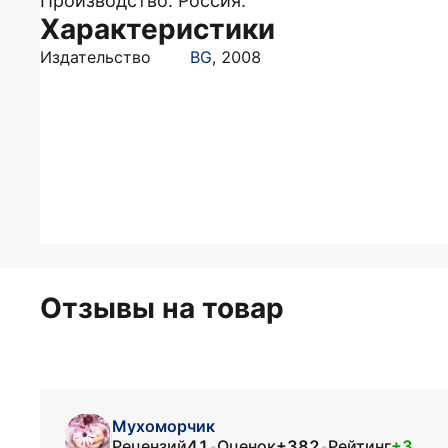
Производство: Россия.
Характеристики
Издательство
BG
,
2008
Отзывы на товар
Мухоморчик
Рецензий
41
Оценок
+382
Рейтинг
+3
•
•