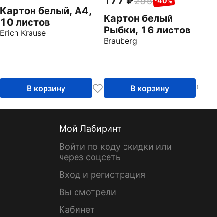
177
295
-40%
Картон белый, А4,
Картон белый
10 листов
Рыбки, 16 листов
Erich Krause
Brauberg
В корзину
В корзину
Мой Лабиринт
Войти по коду скидки или
через соцсеть
Вход и регистрация
Вы смотрели
Кабинет