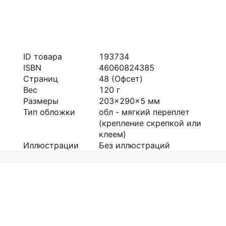
ID товара
193734
ISBN
46060824385
Страниц
48
(Офсет)
Вес
120
г
Размеры
203x290x5
мм
Тип обложки
обл - мягкий переплет
(крепление скрепкой или
клеем)
Иллюстрации
Без иллюстраций