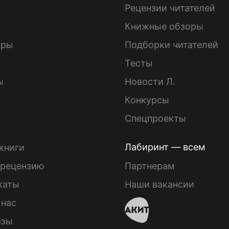
ы
Рецензии читателей
Книжные обзоры
ары
Подборки читателей
Тесты
ы
Новости Л.
Конкурсы
Спецпроекты
Лабиринт — всем
книги
 рецензию
Партнерам
каты
Наши вакансии
 нас
азы