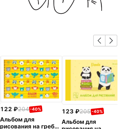
122
204
-40%
123
205
-40%
Альбом для
Альбом для
рисования на гребне
рисования на