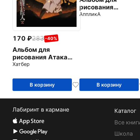
рисования
Космический кот,
АппликА
20 листов
170
283
-40%
Альбом для
рисования Атака
Титанов. Сезон 4, 30
Хатбер
листов
В корзину
В корзину
Лабиринт в кармане
Каталог
Все книг
Школа