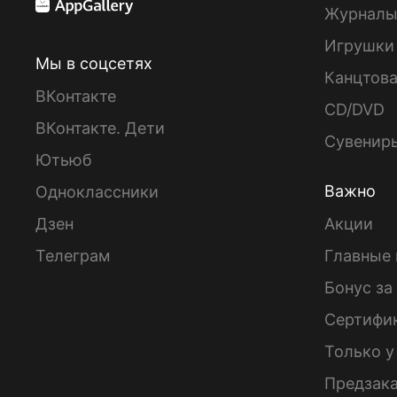
Журнал
Игрушки
Мы в соцсетях
Канцтов
ВКонтакте
CD/DVD
ВКонтакте. Дети
Сувенир
Ютьюб
Важно
Одноклассники
Дзен
Акции
Телеграм
Главные 
Бонус за
Сертифи
Только у
Предзак