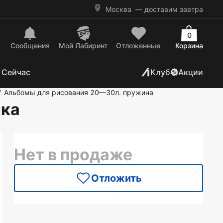
Москва
— доставим завтра
0
Сообщения
Mой Лабиринт
Отложенные
Корзина
 Сейчас
Клуб
Акции
Альбомы для рисования 20—30л. пружина
/
нка
Нет в продаже
Отложить