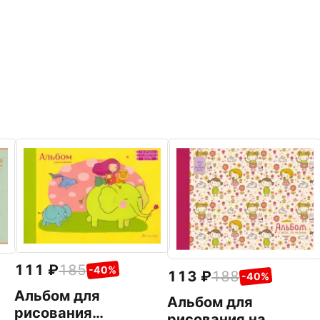
111
185
-40%
113
188
-40%
Альбом для
Альбом для
рисования
рисования на