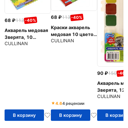
68
113
-40%
68
113
-40%
Краски акварель
Акварель медовая
медовая 10 цветов
Зверята, 10
CULLINAN
(FA-010-DALM)
CULLINAN
цветов, без кисти
90
150
-40
Акварель ме
Зверята, 12
CULLINAN
цветов, без 
4.6
4 рецензии
В корзину
В корзину
В корзин