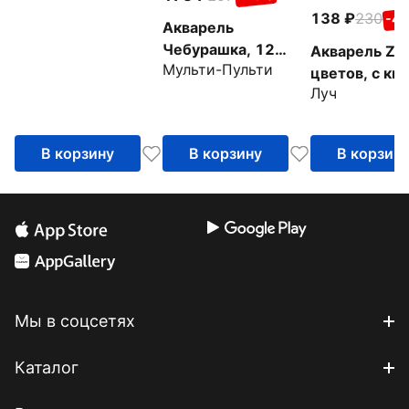
138
230
-4
Акварель
Чебурашка, 12
Акварель Zoo
Мульти-Пульти
цветов
цветов, с ки
Луч
В корзину
В корзину
В корзин
Мы в соцсетях
Каталог