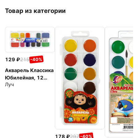
Товар из категории
129
215
-40%
Акварель Классика
Юбилейная, 12
Луч
цветов
178
297
-40%