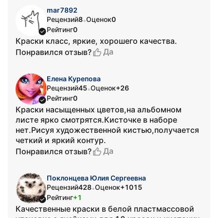
mar7892
Рецензий
8
Оценок
0
•
Рейтинг
0
Краски класс, яркие, хорошего качества.
Да
Понравился отзыв?
Елена Курепова
Рецензий
45
Оценок
+26
•
Рейтинг
0
Краски насыщенных цветов,на альбомном
листе ярко смотрятся.Кисточке в наборе
нет.Рисуя художественной кистью,получается
четкий и яркий контур.
Да
Понравился отзыв?
Поклонцева Юлия Сергеевна
Рецензий
428
Оценок
+1015
•
Рейтинг
+1
Качественные краски в белой пластмассовой