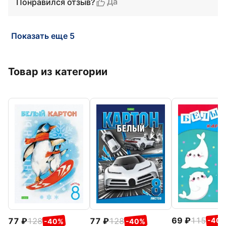
Да
Понравился отзыв?
Показать еще 5
Товар из категории
69
115
77
128
77
128
-40
-40%
-40%