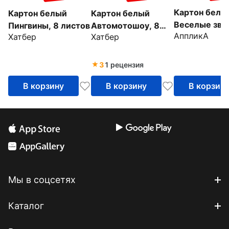
Картон белы
Картон белый
Картон белый
Веселые звер
Пингвины, 8 листов
Автомотошоу, 8
АппликА
Хатбер
Хатбер
листов
листов
3
1 рецензия
В корзину
В корзину
В корзин
Мы в соцсетях
Каталог