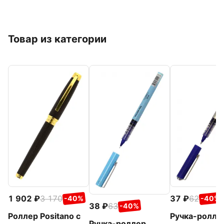
Товар из категории
1 902
3 170
37
62
-40%
-40%
38
63
-40%
Роллер Positano с
Ручка-ролле
Ручка-роллер