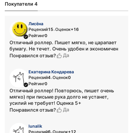
Покупатели 4
Лисёна
Рецензий
15
Оценок
+16
•
Рейтинг
0
Отличный роллер. Пишет мягко, не царапает
бумагу. Не течет. Очень удобен и экономичен
Да
Понравился отзыв?
Екатерина Кондарева
Рецензий
4
Оценок
0
•
Рейтинг
0
Отличный роллер! Повторюсь, пишет очень
мягко) при письме рука долго не устанет,
усилий не требует! Оценка 5+
Да
Понравился отзыв?
lunalik
Рецензий
6
Оценок
+12
•