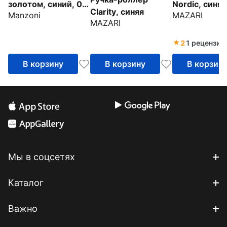
золотом, синий, 0,7
Nordic, синяя
Clarity, синяя
Manzoni
MAZARI
мм
MAZARI
2
1 рецензия
В корзину
В корзину
В корзин
Мы в соцсетях
Каталог
Важно