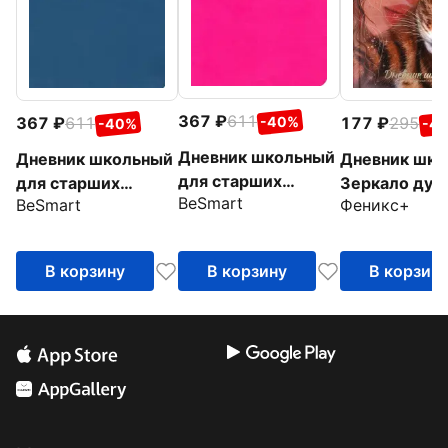
367
611
-40%
367
611
177
295
-40%
-4
Дневник школьный
Дневник школьный
Дневник шко
для старших
для старших
Зеркало душ
BeSmart
классов Block, 48
BeSmart
Феникс+
классов Block,
листов, розовый
Синий, 48 листов
В корзину
В корзину
В корзин