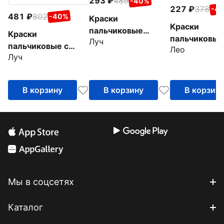
293
489
-40%
227
378
-4
481
802
-40%
Краски
Краски
пальчиковые
Краски
пальчиковые
Луч
флуоресцентные, 6
пальчиковые с
Лео
Расти, 4 цве
цветов
Луч
раскраской, 6
пастельных цветов
В корзину
В корзину
В корзин
Мы в соцсетях
Каталог