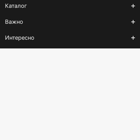
Каталог
Важно
Интересно
Лабиринт — всем
Мой Лабиринт
Помощь
© Холдинг «Лабиринт»
8 800 600-95-25