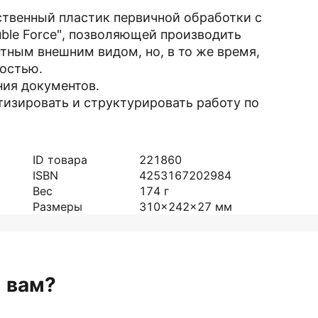
ственный пластик первичной обработки с
ble Force", позволяющей производить
тным внешним видом, но, в то же время,
остью.
ния документов.
тизировать и структурировать работу по
ID товара
221860
ISBN
4253167202984
Вес
174
г
Размеры
310x242x27
мм
н вам?