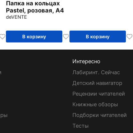
Папка на кольцах
Pastel, розовая, А4
deVENTE
В корзину
В корзину
Интересно
и
Лабиринт. Сейчас
Детский навигатор
ы
Рецензии читателей
Книжные обзоры
ары
Подборки читателей
Тесты