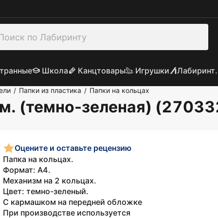
транные
Школа
Канцтовары
Игрушки
Лабиринт.
ели
Папки из пластика
Папки на кольцах
/
/
мм. (темно-зеленая) (27033
Оцените и оставьте рецензию
Папка на кольцах.
Формат: А4.
Механизм на 2 кольцах.
Цвет: темно-зеленый.
С кармашком на передней обложке
При производстве используется