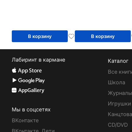
В корзину
В корзину
Лабиринт в кармане
Каталог
Все книг
Школа
Журнал
Игрушки
Мы в соцсетях
Канцтов
ВКонтакте
CD/DVD
ВКонтакте. Дети