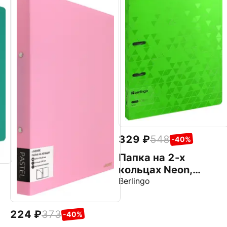
329
548
-40%
Папка на 2-х
кольцах Neon,
зеленый неон
Berlingo
224
373
-40%