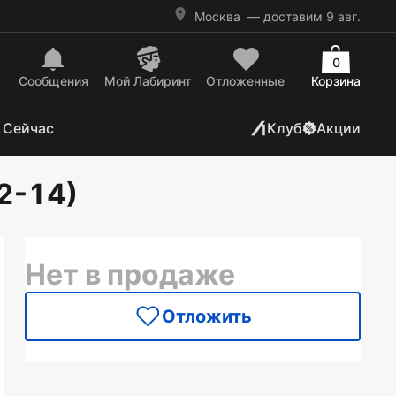
Москва
— доставим 9 авг.
0
Сообщения
Mой Лабиринт
Отложенные
Корзина
 Сейчас
Клуб
Акции
2-14)
Нет в продаже
Отложить