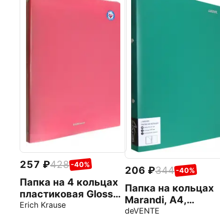
257
428
-40%
206
344
-40%
Папка на 4 кольцах
Папка на кольцах
пластиковая Glossy
Marandi, A4,
Bubble Gum, арома,
Erich Krause
аквамариновая
deVENTE
24мм, A4, ассорти