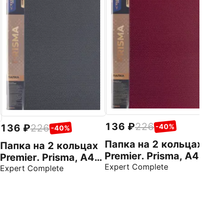
1
П
к
ж
Б
136
226
136
226
-40%
-40%
Папка на 2 кольцах
Папка на 2 кольцах
Premier. Prisma, A4,
Premier. Prisma, A4,
рубиновая
Expert Complete
серая
Expert Complete