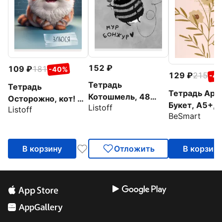
152
109
181
-40%
129
215
-4
Тетрадь
Тетрадь
Тетрадь April
Котошмель, 48
Осторожно, кот! 48
Букет, А5+, 
Listoff
листов, клетка, в
Listoff
листов, клетка, в
BeSmart
листов, клет
ассортименте
ассортименте
В корзину
Отложить
В корзин