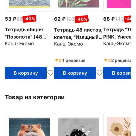
53
88
68
113
62
103
-40%
-40
-40%
Тетрадь общая
Тетрадь "TO
Тетрадь 48 листов,
"Позолота" (48
PINK. Унесен
клетка, "Изящный
Канц-Эксмо
Канц-Эксмо
Канц-Эксмо
листов, А5, клетка,
ветром (цве
гербарий", в
в ассортименте)
(48 листов, 
ассортименте
(ТКФ486660)
клетка)
(ТКФЛ485743)
5
1 рецензия
5
2 рецензии
(ТКФ485919
В корзину
В корзину
В корзин
Товар из категории