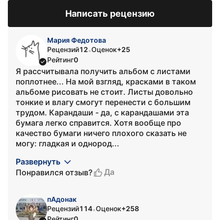
Написать рецензию
Мария Федотова
Рецензий
12
Оценок
+25
•
Рейтинг
0
Я рассчитывала получить альбом с листами
поплотнее... На мой взгляд, красками в таком
альбоме рисовать не стоит. Листы довольно
тонкие и влагу смогут перенести с большим
трудом. Карандаши - да, с карандашами эта
бумага легко справится. Хотя вообще про
качество бумаги ничего плохого сказать не
могу: гладкая и однород...
Развернуть
Да
Понравился отзыв?
пАдонак
Рецензий
114
Оценок
+258
•
Рейтинг
0