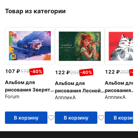
Товар из категории
107
179
-40%
122
203
122
203
-4
-40%
Альбом для
Альбом для
Альбом для
рисования Зверята,
рисования
рисования Лесной
Forum
А4, 40 листов
АппликА
АппликА
Довольный к
друг, 40 листов
листов
В корзину
В корзину
В корзин