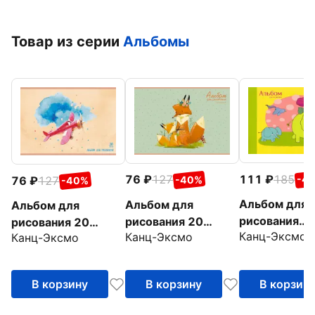
Товар из серии
Альбомы
111
185
76
127
-4
76
127
-40%
-40%
Альбом для
Альбом для
Альбом для
рисования
рисования 20
рисования 20
Канц-Эксмо
Канц-Эксмо
"Волшебная
Канц-Эксмо
листов, Лисья
листов, Полет
прогулка" (2
семья (А202155)
фантазии
листов, А4,
(А202156)
В корзину
В корзину
В корзин
склейка)
(АЛ202027)