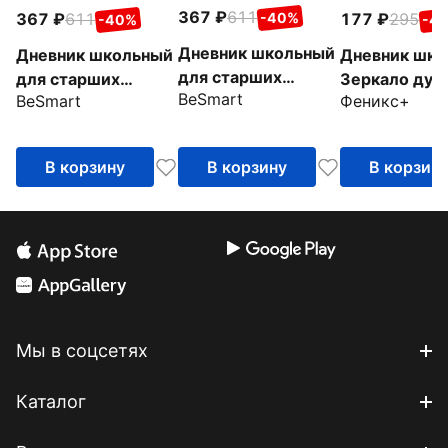
367
611
-40%
367
611
177
295
-40%
-4
Дневник школьный
Дневник школьный
Дневник шко
для старших
для старших
Зеркало душ
BeSmart
классов Block, 48
BeSmart
Феникс+
классов Block,
листов, розовый
Синий, 48 листов
В корзину
В корзину
В корзин
Мы в соцсетях
Каталог