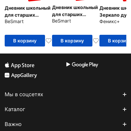
Дневник школьный
Дневник школьный
Дневник шко
для старших
для старших
Зеркало душ
BeSmart
классов Block, 48
BeSmart
Феникс+
классов Block,
листов, розовый
Синий, 48 листов
В корзину
В корзину
В корзин
Мы в соцсетях
Каталог
Важно