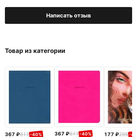
Написать отзыв
Товар из категории
367
611
-40%
367
611
177
295
-40%
-4