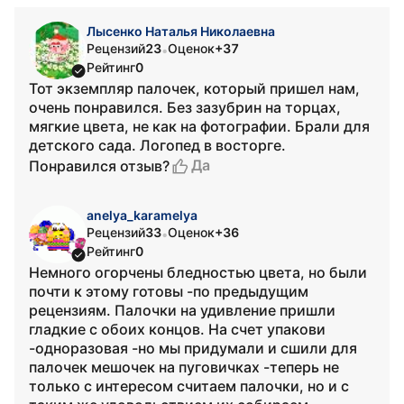
Лысенко Наталья Николаевна
Рецензий
23
Оценок
+37
•
Рейтинг
0
Тот экземпляр палочек, который пришел нам,
очень понравился. Без зазубрин на торцах,
мягкие цвета, не как на фотографии. Брали для
детского сада. Логопед в восторге.
Да
Понравился отзыв?
anelya_karamelya
Рецензий
33
Оценок
+36
•
Рейтинг
0
Немного огорчены бледностью цвета, но были
почти к этому готовы -по предыдущим
рецензиям. Палочки на удивление пришли
гладкие с обоих концов. На счет упакови
-одноразовая -но мы придумали и сшили для
палочек мешочек на пуговичках -теперь не
только с интересом считаем палочки, но и с