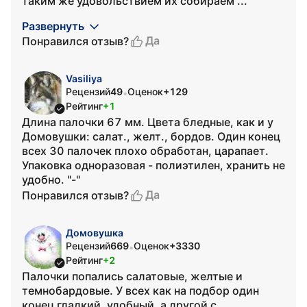
таким же удовольствием их собираем ...
Развернуть
Да
Понравился отзыв?
Vasiliya
Рецензий
49
Оценок
+129
•
Рейтинг
+1
Длина палочки 67 мм. Цвета бледные, как и у
Домовушки: салат., желт., бордов. Один конец
всех 30 палочек плохо обработан, царапает.
Упаковка одноразовая - полиэтилен, хранить не
удобно. "-"
Да
Понравился отзыв?
Домовушка
Рецензий
669
Оценок
+3330
•
Рейтинг
+2
Палочки попались салатовые, желтые и
темнобардовые. У всех как на подбор один
конец гладкий, удобный, а другой с