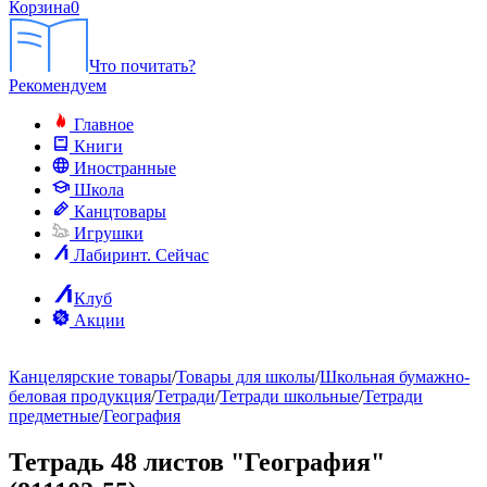
Корзина
0
Что почитать?
Рекомендуем
Главное
Книги
Иностранные
Школа
Канцтовары
Игрушки
Лабиринт. Сейчас
Клуб
Акции
Канцелярские товары
/
Товары для школы
/
Школьная бумажно-
беловая продукция
/
Тетради
/
Тетради школьные
/
Тетради
предметные
/
География
Тетрадь 48 листов "География"