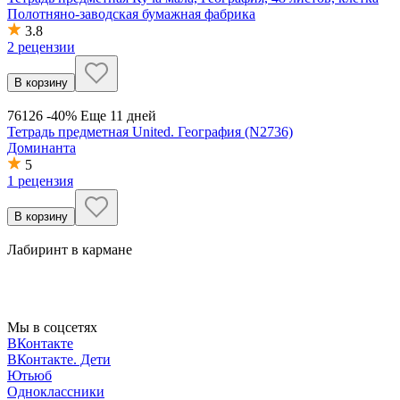
Полотняно-заводская бумажная фабрика
3.8
2 рецензии
В корзину
76
126
-40%
Еще 11 дней
Тетрадь предметная United. География (N2736)
Доминанта
5
1 рецензия
В корзину
Лабиринт в кармане
Мы в соцсетях
ВКонтакте
ВКонтакте. Дети
Ютьюб
Одноклассники