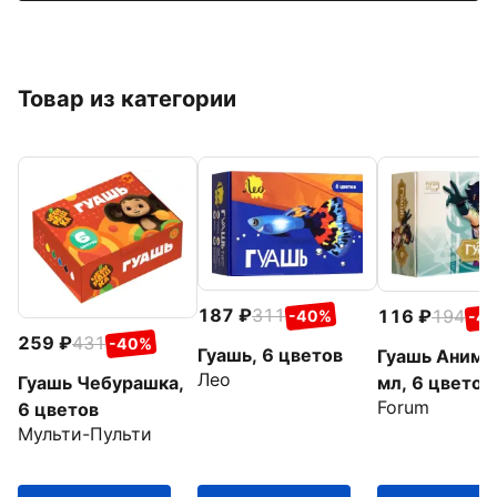
Товар из категории
187
311
116
194
-40%
-4
259
431
-40%
Гуашь, 6 цветов
Гуашь Аниме
Лео
Гуашь Чебурашка,
мл, 6 цветов
Forum
6 цветов
Мульти-Пульти