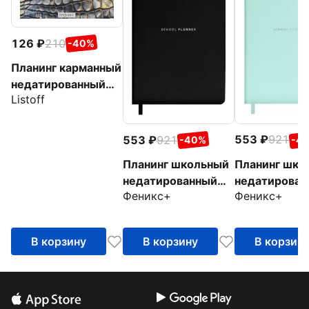
126
210
-40%
Планинг карманный
недатированный
Listoff
Snake, 64 листа
553
921
553
921
-4
-40%
Планинг шко
Планинг школьный
недатирован
недатированный
Феникс+
Феникс+
Плонже мятн
Плонже чёрный,
А5, 80 листо
А5, 80 листов
В корзину
В корзину
В корзин