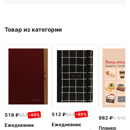
Товар из категории
512
853
-40%
518
863
-40%
982
1 510
-
Ежедневник
Ежедневник
Планер