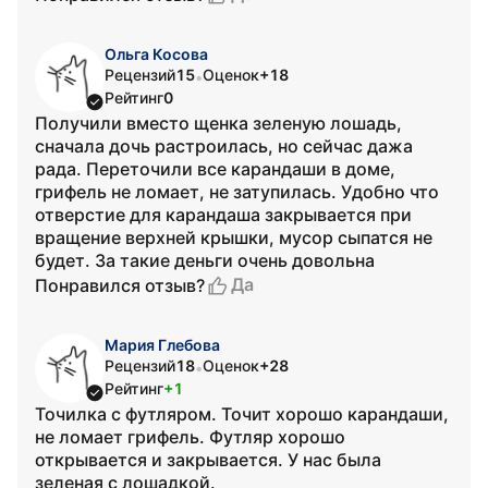
Ольга Косова
Рецензий
15
Оценок
+18
•
Рейтинг
0
Получили вместо щенка зеленую лошадь,
сначала дочь растроилась, но сейчас дажа
рада. Переточили все карандаши в доме,
грифель не ломает, не затупилась. Удобно что
отверстие для карандаша закрывается при
вращение верхней крышки, мусор сыпатся не
будет. За такие деньги очень довольна
Да
Понравился отзыв?
Мария Глебова
Рецензий
18
Оценок
+28
•
Рейтинг
+1
Точилка с футляром. Точит хорошо карандаши,
не ломает грифель. Футляр хорошо
открывается и закрывается. У нас была
зеленая с лошадкой.