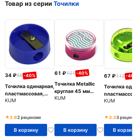
Товар из серии
Точилки
61
101
-40%
34
56
67
112
-40%
-40
Точилка Metallic
Точилка одинарная,
Точилка оди
круглая 45 мм
пластмассовая,
пластмассов
KUM
(К-206-05)
KUM
KUM
круглая (K-100-16)
круглая (K-
Pop)
2.8
2 рецензии
3.3
3 реценз
В корзину
В корзину
В корзин