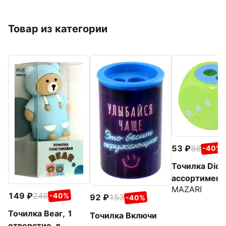
Товар из категории
53
88
-40%
Точилка Dice,
ассортимент
MAZARI
149
248
-40%
92
153
-40%
Точилка Bear, 1
Точилка Включи
отверстие, в