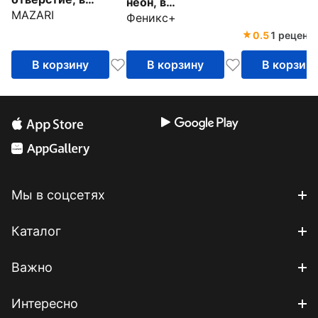
неон, в
MAZARI
ассортименте
Феникс+
ассортименте
0.5
1 реценз
В корзину
В корзину
В корзин
Мы в соцсетях
Каталог
Важно
Интересно