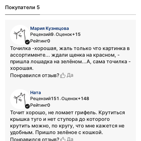
Покупатели 5
Мария Кузнецова
Рецензий
9
Оценок
+15
•
Рейтинг
0
Точилка -хорошая, жаль только что картинка в
ассортименте... ждали щенка на красном, -
пришла лошадка на зелёном...А, сама точилка -
хорошая.
Да
Понравился отзыв?
Ната
Рецензий
151
Оценок
+148
•
Рейтинг
0
Точит хорошо, не ломает грифель. Крутиться
крышка туго и нет ступора до которого
крутить можно, по кругу, что мне кажется не
удобным. Пришло зелёное с кошкой.
Да
Понравился отзыв?