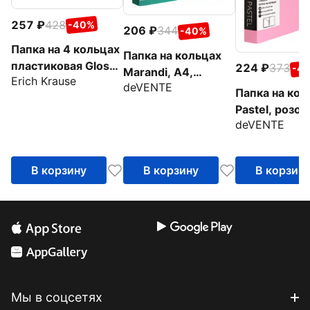
257
428
-40%
206
344
-40%
Папка на 4 кольцах
Папка на кольцах
пластиковая Glossy
224
373
-4
Marandi, A4,
Erich Krause
Bubble Gum, арома,
deVENTE
аквамариновая
Папка на кол
24мм, A4, ассорти
Pastel, розов
deVENTE
В корзину
В корзину
В корзин
Мы в соцсетях