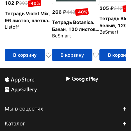
182
303
-40%
205
342
-4
266
443
-40%
Тетрадь Violet Mix,
Тетрадь Bloc
96 листов, клетка,
Тетрадь Botanica.
Белый, 120 л
Listoff
в ассортименте
Банан, 120 листов,
BeSmart
клетка
BeSmart
клетка
В корзину
В корзину
В корзин
Мы в соцсетях
Каталог