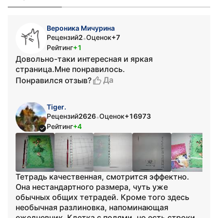
Вероника Мичурина
Рецензий
2
Оценок
+7
•
Рейтинг
+1
Довольно-таки интересная и яркая
страница.Мне понравилось.
Да
Понравился отзыв?
Tiger.
Рецензий
2626
Оценок
+16973
•
Рейтинг
+4
Тетрадь качественная, смотрится эффектно.
Она нестандартного размера, чуть уже
обычных общих тетрадей. Кроме того здесь
необычная разлиновка, напоминающая
ежедневник. Клетка с полями, но есть строки