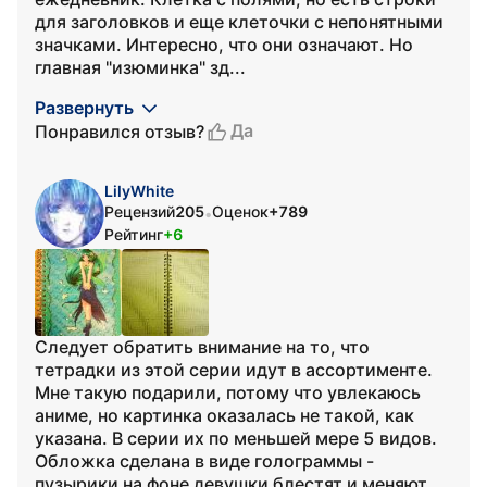
для заголовков и еще клеточки с непонятными
значками. Интересно, что они означают. Но
главная "изюминка" зд...
Развернуть
Да
Понравился отзыв?
LilyWhite
Рецензий
205
Оценок
+789
•
Рейтинг
+6
Следует обратить внимание на то, что
тетрадки из этой серии идут в ассортименте.
Мне такую подарили, потому что увлекаюсь
аниме, но картинка оказалась не такой, как
указана. В серии их по меньшей мере 5 видов.
Обложка сделана в виде голограммы -
пузырики на фоне девушки блестят и меняют