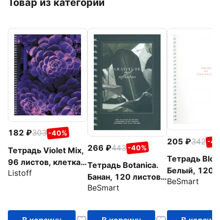
Товар из категории
182
303
-40%
205
342
-4
266
443
-40%
Тетрадь Violet Mix,
Тетрадь Bloc
96 листов, клетка,
Тетрадь Botanica.
Белый, 120 л
Listoff
в ассортименте
Банан, 120 листов,
BeSmart
клетка
BeSmart
клетка